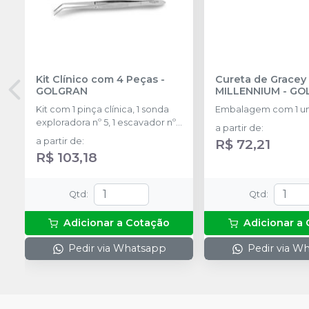
Kit Clínico com 4 Peças
-
Cureta de Gracey
GOLGRAN
MILLENNIUM - G
Kit com 1 pinça clínica, 1 sonda
Embalagem com 1 u
exploradora nº 5, 1 escavador nº
a partir de
:
17 e 1 cabo com espelho nº 5.
a partir de
:
R$ 72,21
R$ 103,18
Qtd
:
Qtd
:
Adicionar a Cotação
Adicionar a
Pedir via Whatsapp
Pedir via W