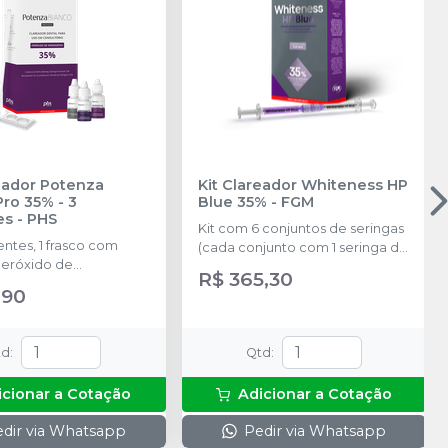
reador Potenza
Kit Clareador Whiteness HP
o 35% - 3
Blue 35%
-
FGM
es
-
PHS
Kit com 6 conjuntos de seringas
entes, 1 frasco com
(cada conjunto com 1 seringa de
peróxido de
Peróxido de Hidrogênio com
R$ 365,30
o, 1 frasco com 5,5g de
0,84g e 1 seringa de Espessante
,90
e, 1 frasco com 10g de
com 0,36g, 1,2g no total em
ante, 1 seringa com 3g
cada conjunto) + Top Dam
a gengival, 1 recipiente
Verde com 2g + 6 ponteiras +
td
:
Qtd
:
ra, 1 espátula
Neutralizante com 2g + 6
ora
dispositivos de acoplamento
icionar a Cotação
Adicionar a Cotação
das seringas + 6 ponteiras de
aplicação.
dir via Whatsapp
Pedir via Whatsapp