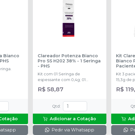
a Bianco
Clareador Potenza Bianco
Kit Cla
PHS
Pro SS H202 38% - 1 Seringa
Bianco Pr
-
PHS
Pacient
ringa.
Kit com 01 Seringa de
Kit 3 paci
espessante com 0,4g; 01
15,3g de 
Seringa de Peróxido de
hidrogêni
R$ 58,87
R$ 119
Hidrogênio com 1,3g; 01 Frasco
espessant
de Neutralizante com 10g; 01
neutraliz
Seringa de barreira gengival
de barreir
Qtd
:
Q
com 2,5g; 02 Ponteiras de
para mistu
aplicação; 01 Instrução de uso
misturad
 Cotação
Adicionar a Cotação
Ad
para o profissional.
hatsapp
Pedir via Whatsapp
Pe