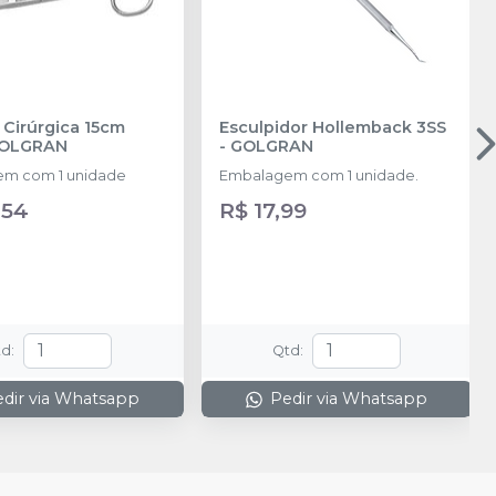
 Cirúrgica 15cm
Esculpidor Hollemback 3SS
OLGRAN
-
GOLGRAN
m com 1 unidade
Embalagem com 1 unidade.
,54
R$ 17,99
td
:
Qtd
:
dir via Whatsapp
Pedir via Whatsapp