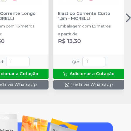
o Corrente Longo
Elástico Corrente Curto
ORELLI
1,5m
-
MORELLI
m com 1,5 metros
Embalagem com 1,5 metros
e
:
a partir de
:
30
R$ 13,30
td
:
Qtd
:
icionar a Cotação
Adicionar a Cotação
dir via Whatsapp
Pedir via Whatsapp