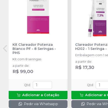
Kit Clareador Potenza
Clareador Potenz
Bianco PF - 8 Seringas
-
H202 - 1 Seringa
-
PHS
Embalagem com 1 se
Kit com 8 seringas
a partir de
:
a partir de
:
R$ 17,30
R$ 99,00
Qtd
:
Qtd
:
Adicionar a Cotação
Adicionar a
Pedir via Whatsapp
Pedir via W