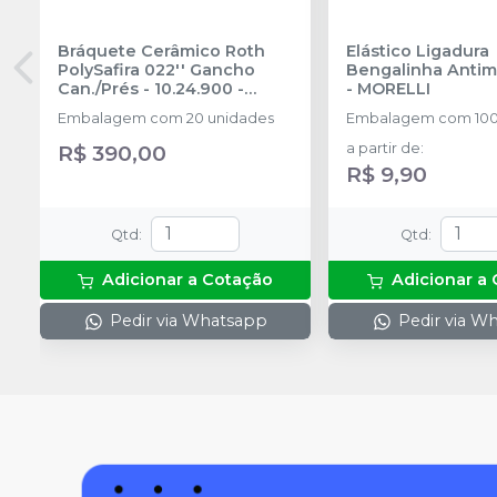
Bráquete Cerâmico Roth
Elástico Ligadura
PolySafira 022'' Gancho
Bengalinha Antim
Can./Prés - 10.24.900
-
-
MORELLI
MORELLI
Embalagem com 20 unidades
Embalagem com 100
R$ 390,00
a partir de
:
R$ 9,90
Qtd
:
Qtd
:
Adicionar a Cotação
Adicionar a
Pedir via Whatsapp
Pedir via W