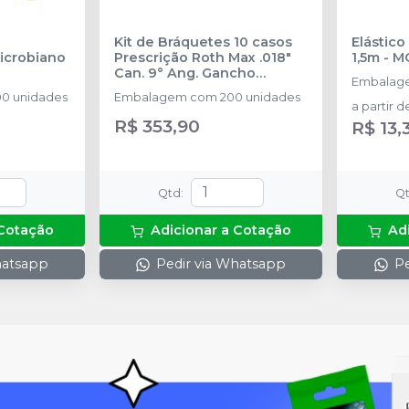
Kit de Bráquetes 10 casos
Elástic
icrobiano
Prescrição Roth Max .018"
1,5m
-
M
Can. 9° Ang. Gancho
Embalage
Can./Prés 10.15.932
-
0 unidades
Embalagem com 200 unidades
MORELLI
a partir d
R$ 353,90
R$ 13,
Qtd
:
Q
 Cotação
Adicionar a Cotação
Ad
hatsapp
Pedir via Whatsapp
Pe