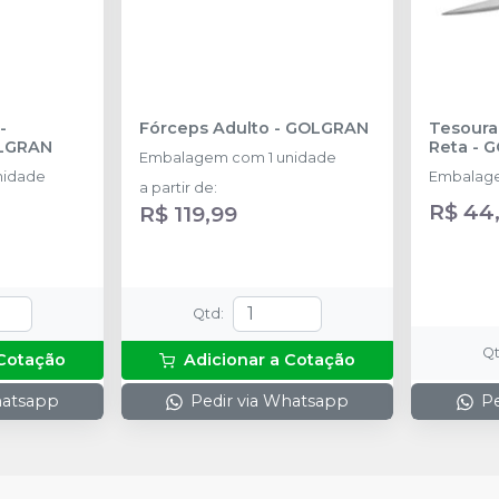
-
Fórceps Adulto
-
GOLGRAN
Tesoura
OLGRAN
Reta
-
G
Embalagem com 1 unidade
nidade
Embalage
a partir de
:
R$ 44
R$ 119,99
Qtd
:
Q
 Cotação
Adicionar a Cotação
hatsapp
Pedir via Whatsapp
Pe