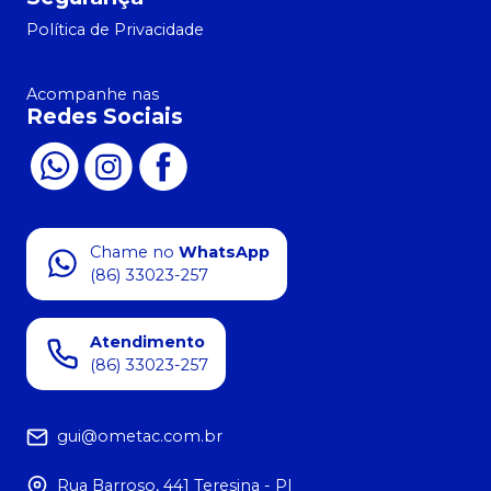
Política de Privacidade
Acompanhe nas
Redes Sociais
Chame no
WhatsApp
(86) 33023-257
Atendimento
(86) 33023-257
gui@ometac.com.br
Rua Barroso, 441 Teresina - PI