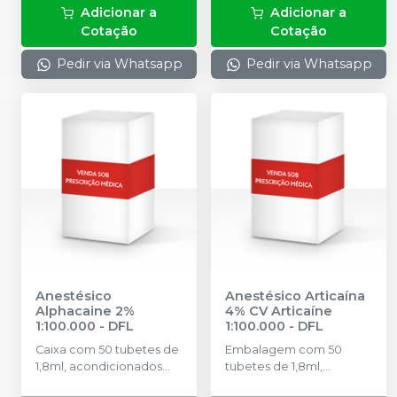
Adicionar a
Adicionar a
Cotação
Cotação
Pedir via Whatsapp
Pedir via Whatsapp
Anestésico
Anestésico Articaína
Alphacaine 2%
4% CV Articaíne
1:100.000
-
DFL
1:100.000
-
DFL
Caixa com 50 tubetes de
Embalagem com 50
1,8ml, acondicionados
tubetes de 1,8ml,
em blisters lacrados com
acondicionados em