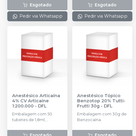
10 tubetes cada.
blisters lacrados com 10
Esgotado
Esgotado
tubetes cada. Cloridrato
de Articaína com
Pedir via Whatsapp
Pedir via Whatsapp
Epinefrina (Tubete de
Vidro).
Anestésico Articaína
Anestésico Tópico
4% CV Articaíne
Benzotop 20% Tutti-
1:200.000
-
DFL
Frutti 30g
-
DFL
Embalagem com 50
Embalagem com 30g de
tubetes de 1,8ml,
Benzocaína.
acondicionados em
blisters lacrados com 10
Esgotado
Esgotado