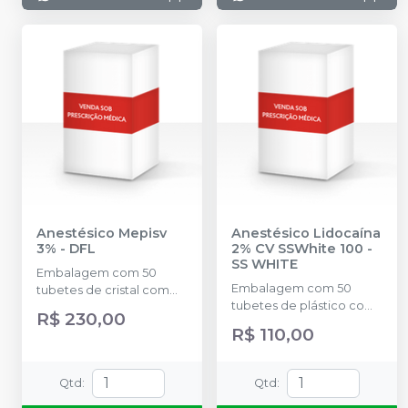
Anestésico Mepisv
Anestésico Lidocaína
3%
-
DFL
2% CV SSWhite 100
-
SS WHITE
Embalagem com 50
Embalagem com 50
tubetes de cristal com
tubetes de plástico com
1,8ml cada. Cloridrato
R$ 230,00
1,8ml cada. Cloridrato de
Mepivacaína sem vaso
R$ 110,00
Lidocaína 2% com
(Tubete de Vidro).
Fenilefrina.
Qtd
:
Qtd
: