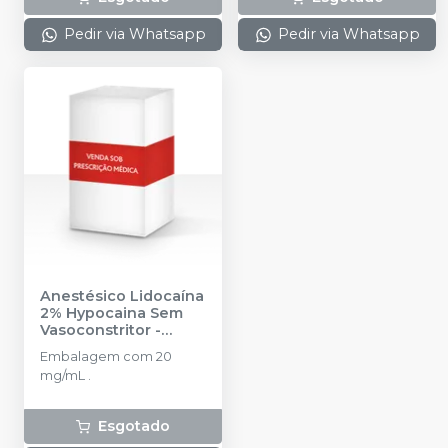
tubetes cada. Cloridrato
de Articaína com
Pedir via Whatsapp
Pedir via Whatsapp
Epinefrina (Tubete de
Vidro).
Anestésico Lidocaína
2% Hypocaina Sem
Vasoconstritor
-
HYPOFARMA
Embalagem com 20
mg/mL .
Esgotado