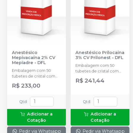
Anestésico
Anestésico Prilocaína
Mepivacaína 2% CV
3% CV Prilonest
-
DFL
Mepiadre
-
DFL
Embalagem com 50
Embalagem com 50
tubetes de cristal com
tubetes de cristal com
1,8ml cada. Cloridrato de
R$ 241,44
1,8ml cada. Cloridrato de
Prilocaína com
R$ 233,00
Mepivacaína com
Felipressina (Tubete de
Epinefrina (Tubete de
Vidro).
Vidro).
Qtd
:
Qtd
:
Adicionar a
Adicionar a
Cotação
Cotação
Pedir via Whatsapp
Pedir via Whatsapp