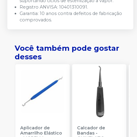
suportando ciclos de esterilização a vapor.
Registro ANVISA:
10401310091.
Garantia:
10 anos contra defeitos de fabricação
comprovados.
Você também pode gostar
desses
Aplicador de
Calcador de
E
Amarrilho Elástico
Bandas
-
P