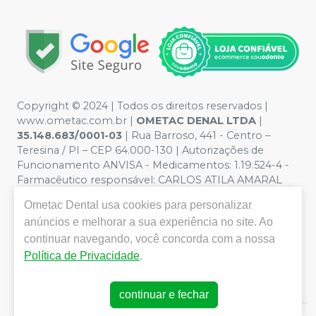
Copyright © 2024 | Todos os direitos reservados |
www.ometac.com.br |
OMETAC DENAL LTDA
|
35.148.683/0001-03
| Rua Barroso, 441 - Centro –
Teresina / PI – CEP 64.000-130 | Autorizações de
Funcionamento ANVISA - Medicamentos: 1.19.524-4 -
Farmacêutico responsável: CARLOS ATILA AMARAL
VALENTIM. CRF/PI nº 1259 | Política de Privacidade e
Ometac Dental
usa cookies para personalizar
Segurança - Fotos meramente ilustrativas - Os preços e
anúncios e melhorar a sua experiência no site. Ao
condições da loja virtual estão sujeitos a alterações. Em
caso de divergência de preços no site, o valor válido é o
continuar navegando, você concorda com a nossa
do Carrinho de Compra. Não vendemos por atacado
Política de Privacidade
.
por isso nos reservamos o direito de não atender
compras de grandes volumes pelo site.
continuar e fechar