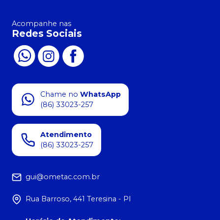
Acompanhe nas
Redes Sociais
Chame no
WhatsApp
(86) 33023-257
Atendimento
(86) 33023-257
gui@ometac.com.br
Rua Barroso, 441 Teresina - PI