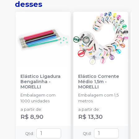
desses
Elástico Ligadura
Elástico Corrente
A
Bengalinha
-
Médio 1,5m
-
O
MORELLI
MORELLI
O
Embalagem com
Embalagem com 1,5
K
1000 unidades
metros
+
a partir de
:
a partir de
:
R
R$ 8,90
R$ 13,30
Qtd
:
Qtd
: