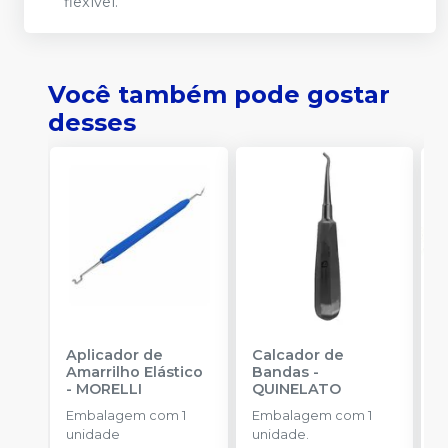
flexível.
Você também pode gostar
desses
Aplicador de
Calcador de
E
Amarrilho Elástico
Bandas
-
P
-
MORELLI
QUINELATO
E
Embalagem com 1
Embalagem com 1
u
unidade
unidade.
a