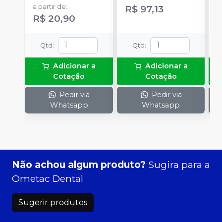
a partir de
:
R$ 97,13
R
R$ 20,90
Qtd
:
Qtd
:
Adicionar a
Adicionar a
Cotação
Cotação
Pedir via
Pedir via
Whatsapp
Whatsapp
Não achou algum produto?
Sugira para a
Ometac Dental
Sugerir produtos