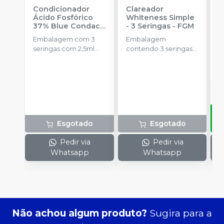
Condicionador
Clareador
R
Ácido Fosfórico
Whiteness Simple
X
37% Blue Condac
-
- 3 Seringas
-
FGM
E
FGM
Embalagem com 3
Embalagem
s
seringas com 2,5ml
contendo 3 seringas
a
cada uma e 3
com 3g de gel cada
R
ponteiras para
uma.
aplicação.
Esgotado
Esgotado
Pedir via
Pedir via
Whatsapp
Whatsapp
Não achou algum produto?
Sugira para a