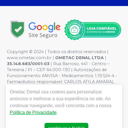
Copyright © 2024 | Todos os direitos reservados |
www.ometac.com.br |
OMETAC DENAL LTDA
|
35.148.683/0001-03
| Rua Barroso, 441 - Centro –
Teresina / PI – CEP 64.000-130 | Autorizações de
Funcionamento ANVISA - Medicamentos: 1.19.524-4 -
Farmacêutico responsável: CARLOS ATILA AMARAL
VALENTIM. CRF/PI nº 1259 | Política de Privacidade e
Ometac Dental
usa cookies para personalizar
Segurança - Fotos meramente ilustrativas - Os preços e
anúncios e melhorar a sua experiência no site. Ao
condições da loja virtual estão sujeitos a alterações. Em
caso de divergência de preços no site, o valor válido é o
continuar navegando, você concorda com a nossa
do Carrinho de Compra. Não vendemos por atacado
Política de Privacidade
.
por isso nos reservamos o direito de não atender
compras de grandes volumes pelo site.