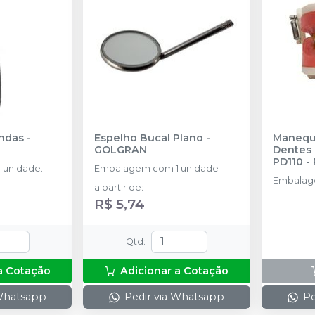
andas
-
Espelho Bucal Plano
-
Manequi
GOLGRAN
Dentes 
PD110
-
 unidade.
Embalagem com 1 unidade
Embalage
a partir de
:
R$ 5,74
Qtd
:
a Cotação
Adicionar a Cotação
 Whatsapp
Pedir via Whatsapp
Pe