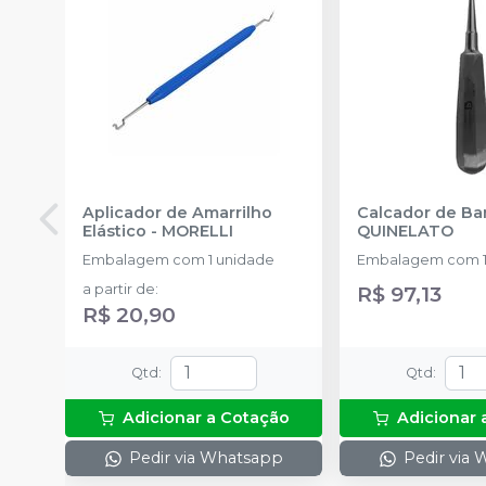
Aplicador de Amarrilho
Calcador de B
Elástico
-
MORELLI
QUINELATO
Embalagem com 1 unidade
Embalagem com 1
a partir de
:
R$ 97,13
R$ 20,90
Qtd
:
Qtd
:
Adicionar a Cotação
Adicionar 
Pedir via Whatsapp
Pedir via