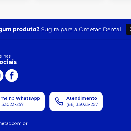
gum produto?
Sugira para a
Ometac Dental
 nas
ociais
ame no
WhatsApp
Atendimento
) 33023-257
(86) 33023-257
etac.com.br