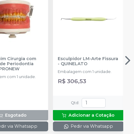
m Cirurgia com
Esculpidor LM-Arte Fissura
de Periodontia
-
QUINELATO
PRONEW
Embalagem com 1 unidade.
m com 1 unidade.
R$ 306,53
Qtd
:
Esgotado
Adicionar a Cotação
dir via Whatsapp
Pedir via Whatsapp