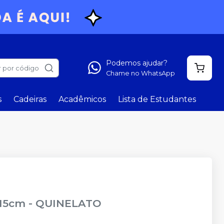
Podemos ajudar?
 por código
Chame no WhatsApp
s
Cadeiras
Acadêmicos
Lista de Estudantes
 15cm
-
QUINELATO