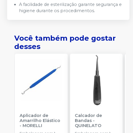
A facilidade de esterilização garante segurança e
higiene durante os procedimentos.
Você também pode gostar
desses
Aplicador de
Calcador de
E
Amarrilho Elástico
Bandas
-
P
-
MORELLI
QUINELATO
E