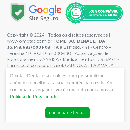
Copyright © 2024 | Todos os direitos reservados |
www.ometac.com.br |
OMETAC DENAL LTDA
|
35.148.683/0001-03
| Rua Barroso, 441 - Centro –
Teresina / PI – CEP 64.000-130 | Autorizações de
Funcionamento ANVISA - Medicamentos: 1.19.524-4 -
Farmacêutico responsável: CARLOS ATILA AMARAL
VALENTIM. CRF/PI nº 1259 | Política de Privacidade e
Ometac Dental
usa cookies para personalizar
Segurança - Fotos meramente ilustrativas - Os preços e
anúncios e melhorar a sua experiência no site. Ao
condições da loja virtual estão sujeitos a alterações. Em
caso de divergência de preços no site, o valor válido é o
continuar navegando, você concorda com a nossa
do Carrinho de Compra. Não vendemos por atacado
Política de Privacidade
.
por isso nos reservamos o direito de não atender
compras de grandes volumes pelo site.
continuar e fechar
E-commerce produzido por
Sou Odonto Ecommerce
.