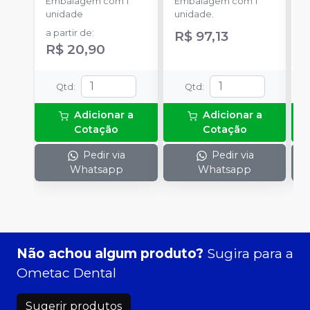
Embalagem com 1
Embalagem com 1
u
unidade
unidade.
a
a partir de
:
R$ 97,13
R
R$ 20,90
Qtd
:
Qtd
:
Adicionar a
Adicionar a
Cotação
Cotação
Pedir via
Pedir via
Whatsapp
Whatsapp
Não achou algum produto?
Sugira para a
Ometac Dental
Sugerir produtos