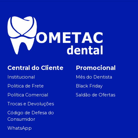
Central do Cliente
Promocional
Institucional
Mês do Dentista
Politica de Frete
Black Friday
Política Comercial
Saldão de Ofertas
Trocas e Devoluções
Código de Defesa do
Consumidor
WhatsApp