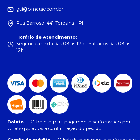
gui@ometac.com.br
Rua Barroso, 441 Teresina - PI
Horário de Atendimento
:
Segunda a sexta das 08 às 17h - Sábados das 08 às
12h
Boleto
-
O boleto para pagamento será enviado por
whatsapp após a confirmação do pedido.