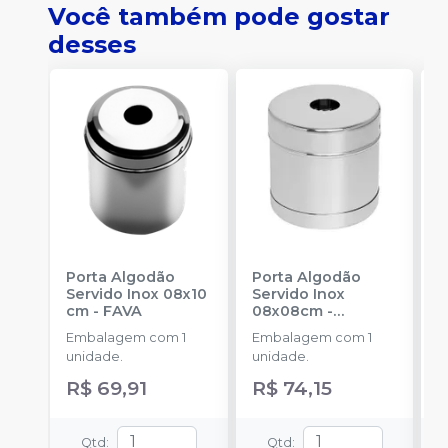
Você também pode gostar
desses
Porta Algodão
Porta Algodão
P
Servido Inox 08x10
Servido Inox
L
cm
-
FAVA
08x08cm
-
I
AÇONOX
Embalagem com 1
Embalagem com 1
E
unidade.
unidade.
u
R$ 69,91
R$ 74,15
R
Qtd
:
Qtd
: