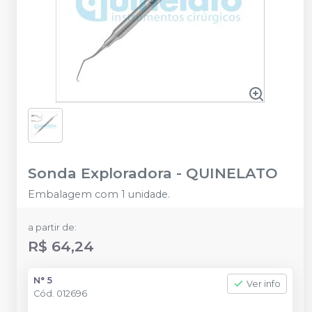
Sonda Exploradora
-
QUINELATO
Embalagem com 1 unidade.
a partir de:
R$ 64,24
N° 5
Ver info
Cód.
012696