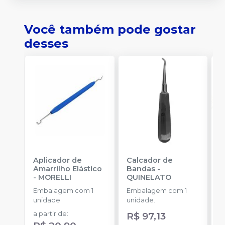
Você também pode gostar
desses
Aplicador de
Calcador de
E
Amarrilho Elástico
Bandas
-
P
-
MORELLI
QUINELATO
E
Embalagem com 1
Embalagem com 1
u
unidade
unidade.
a
a partir de
:
R$ 97,13
R