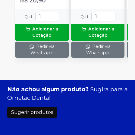
R$ 20,90
Qtd
:
Qtd
:
Adicionar a
Adicionar a
Cotação
Cotação
Pedir via
Pedir via
Whatsapp
Whatsapp
Não achou algum produto?
Sugira para a
Ometac Dental
Sugerir produtos