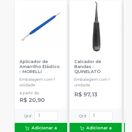
Aplicador de
Calcador de
E
Amarrilho Elástico
Bandas
-
P
-
MORELLI
QUINELATO
E
Embalagem com 1
Embalagem com 1
u
unidade
unidade.
a
a partir de
:
R$ 97,13
R
R$ 20,90
Qtd
:
Qtd
:
Adicionar a
Adicionar a