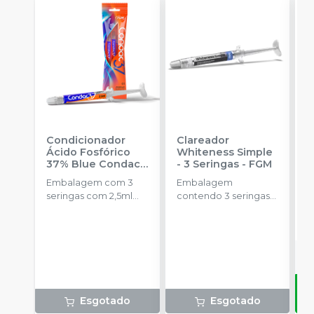
Condicionador
Clareador
R
Ácido Fosfórico
Whiteness Simple
X
37% Blue Condac
-
- 3 Seringas
-
FGM
E
FGM
Embalagem com 3
Embalagem
s
seringas com 2,5ml
contendo 3 seringas
a
cada uma e 3
com 3g de gel cada
R
ponteiras para
uma.
aplicação.
Esgotado
Esgotado