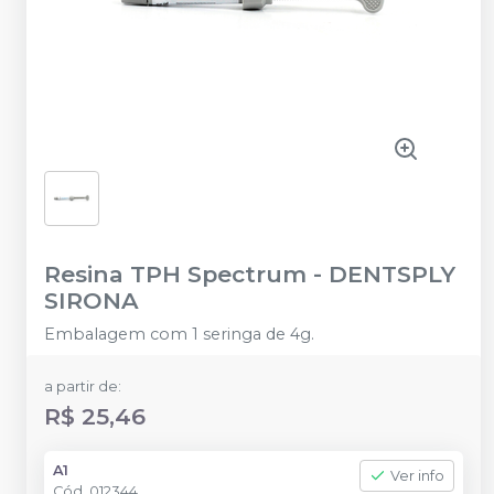
Resina TPH Spectrum
-
DENTSPLY
SIRONA
Embalagem com 1 seringa de 4g.
a partir de:
R$ 25,46
A1
Ver info
Cód.
012344