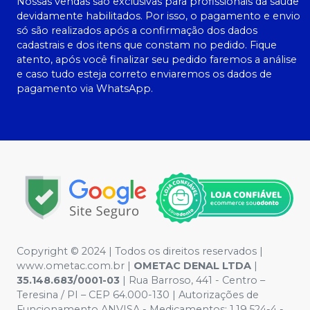
Nossas vendas são exclusivas para profissionais da saúde
devidamente habilitados. Por isso, o pagamento e envio
só são realizados após a confirmação dos dados
cadastrais e dos itens que constam no pedido. Fique
atento, após você finalizar seu pedido faremos a análise
e caso tudo esteja correto enviaremos os dados de
pagamento via WhatsApp.
Copyright © 2024 | Todos os direitos reservados |
www.ometac.com.br |
OMETAC DENAL LTDA
|
35.148.683/0001-03
| Rua Barroso, 441 - Centro –
Teresina / PI – CEP 64.000-130 | Autorizações de
Funcionamento ANVISA - Medicamentos: 1.19.524-4 -