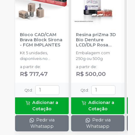
Bloco CAD/CAM
Resina priZma 3D
I
Brava Block Sirona
Bio Denture
m
-
FGM IMPLANTES
LCD/DLP Rosa
3
Médio
-
M
Kit 5 unidades,
Embalagem com
E
MAKERTECH LABS
disponíveis no
250g ou 500g
1
tamanho 14L
a partir de
:
a partir de
:
R$ 717,47
R$ 500,00
Qtd
:
Qtd
:
Adicionar a
Adicionar a
Cotação
Cotação
Pedir via
Pedir via
Whatsapp
Whatsapp