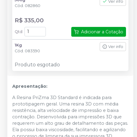
Ver info
Cód.
082860
R$ 335,00
Adicionar a Cotação
Qtd
:
1Kg
Ver info
Cód.
083590
Produto esgotado
Apresentação:
A Resina PriZma 3D Standard é indicada para
prototipagem geral. Uma resina 3D com média
resistência, alta velocidade de impressão e baixa
contração. Desenvolvida para impressões 3D que
requerem um alto grau de detalhamento das peças.
Ela possui baixa viscosidade, facilitando e agilizando
o processo de limpeza da sua impressora 3D.