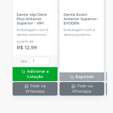
Dente Vipi Dent
Dente Evotri
D
Plus Anterior
Anterior Superior
-
A
Superior
-
VIPI
EVODEN
E
Embalagem com 6
Embalagem com 6
E
dentes anteriores
dentes posterior
d
superiores.
inferior.
a partir de
:
R$ 12,99
Qtd
:
Adicionar a
Cotação
Esgotado
Pedir via
Pedir via
Whatsapp
Whatsapp