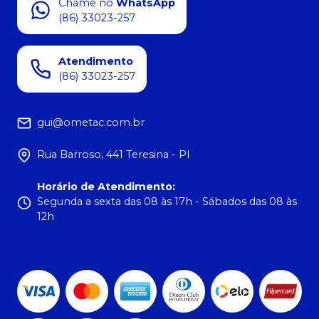
Chame no
WhatsApp
(86) 33023-257
Atendimento
(86) 33023-257
gui@ometac.com.br
Rua Barroso, 441 Teresina - PI
Horário de Atendimento
:
Segunda a sexta das 08 às 17h - Sábados das 08 às
12h