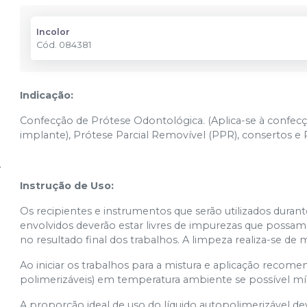
Incolor
Cód.
084381
Indicação:
Confecção de Prótese Odontológica. (Aplica-se à confecç
implante), Prótese Parcial Removível (PPR), consertos
Instrução de Uso:
Os recipientes e instrumentos que serão utilizados dura
envolvidos deverão estar livres de impurezas que possam 
no resultado final dos trabalhos. A limpeza realiza-se de 
Ao iniciar os trabalhos para a mistura e aplicação recome
polimerizáveis) em temperatura ambiente se possível m
A proporção ideal de uso do líquido autopolimerizável de