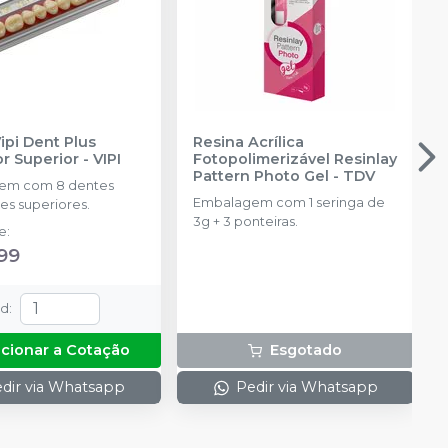
ipi Dent Plus
Resina Acrílica
or Superior
-
VIPI
Fotopolimerizável Resinlay
Pattern Photo Gel
-
TDV
em com 8 dentes
Embalagem com 1 seringa de
es superiores.
3g + 3 ponteiras.
de
:
99
td
:
icionar a Cotação
Esgotado
dir via Whatsapp
Pedir via Whatsapp