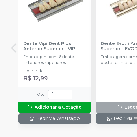
Dente Vipi Dent Plus
Dente Evotri An
Anterior Superior
-
VIPI
Superior
-
EVO
Embalagem com 6 dentes
Embalagem com 6
anteriores superiores.
posterior inferior.
a partir de
:
R$ 12,99
Qtd
:
Adicionar a Cotação
Esgo
Pedir via Whatsapp
Pedir via