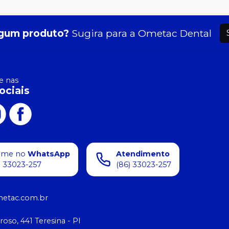
gum produto?
Sugira para a
Ometac Dental
 nas
ociais
ame no
WhatsApp
Atendimento
) 33023-257
(86) 33023-257
etac.com.br
roso, 441 Teresina - PI