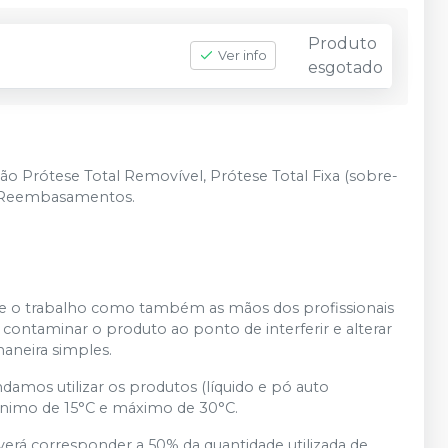
Produto
Ver info
esgotado
ão Prótese Total Removível, Prótese Total Fixa (sobre-
 e Reembasamentos.
nte o trabalho como também as mãos dos profissionais
contaminar o produto ao ponto de interferir e alterar
maneira simples.
ndamos utilizar os produtos (líquido e pó auto
ínimo de 15°C e máximo de 30°C.
verá corresponder a 50% da quantidade utilizada de