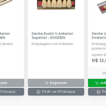
terior
Dente Evotri V Anterior
Dente V
DEN
Superior
-
EVODEN
Posteri
 dentes
Embalagem com 6 dentes..
Embalag
posterior
a partir 
R$ 12,
Q
tado
Esgotado
Ad
 Whatsapp
Pedir via Whatsapp
Pe