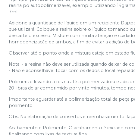
resina pó autopolimerizável, exemplo: utilizando 14gramas
7ml.
Adicione a quantidade de líquido em um recipiente Dappen
que utilizará. Coloque a resina sobre o líquido tomando 
descarte o excesso. Misture com muita atenção e cuidado
homogeneização de ambos, a fim de evitar a adição de bo
Observar até o ponto onde a mistura esteja em estado flu
Nota: - a resina não deve ser utilizada quando deixar de c
- Não é aconselhável tocar com os dedos o local reparado
Polimerize levando a resina até a polimerizadora e adicio
20 libras de ar comprimido por vinte minutos, tempo nec
Importante aguardar até a polimerização total da peça p
polimento.
Obs. Na elaboração de consertos e reembasamento, faça
Acabamento e Polimento: O acabamento é iniciado com br
finalizando com lixas de textura fina.