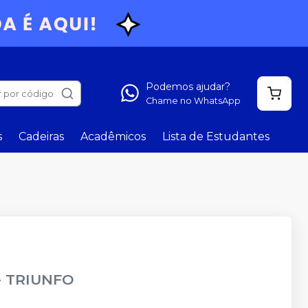
Podemos ajudar?
 por código
Chame no WhatsApp
s
Cadeiras
Acadêmicos
Lista de Estudantes
-
TRIUNFO