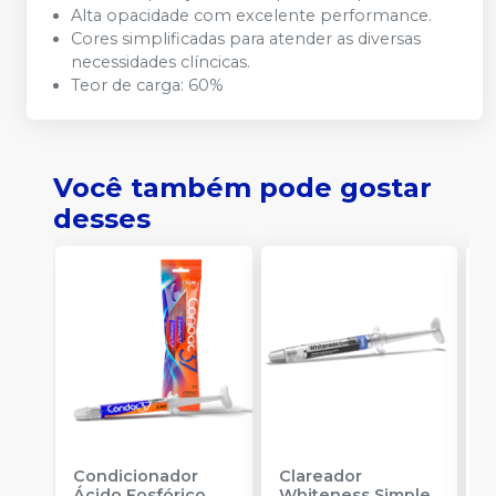
Alta opacidade com excelente performance.
Cores simplificadas para atender as diversas
necessidades clíncicas.
Teor de carga: 60%
Você também pode gostar
desses
Condicionador
Clareador
R
Ácido Fosfórico
Whiteness Simple
X