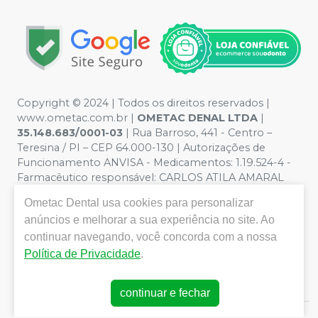
Copyright © 2024 | Todos os direitos reservados |
www.ometac.com.br |
OMETAC DENAL LTDA
|
35.148.683/0001-03
| Rua Barroso, 441 - Centro –
Teresina / PI – CEP 64.000-130 | Autorizações de
Funcionamento ANVISA - Medicamentos: 1.19.524-4 -
Farmacêutico responsável: CARLOS ATILA AMARAL
VALENTIM. CRF/PI nº 1259 | Política de Privacidade e
Ometac Dental
usa cookies para personalizar
Segurança - Fotos meramente ilustrativas - Os preços e
anúncios e melhorar a sua experiência no site. Ao
condições da loja virtual estão sujeitos a alterações. Em
caso de divergência de preços no site, o valor válido é o
continuar navegando, você concorda com a nossa
do Carrinho de Compra. Não vendemos por atacado
Política de Privacidade
.
por isso nos reservamos o direito de não atender
compras de grandes volumes pelo site.
continuar e fechar