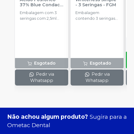
37% Blue Condac
-
- 3 Seringas
-
FGM
E
FGM
Embalagem com 3
Embalagem
s
seringas com 2,5ml
contendo 3 seringas
a
cada uma e 3
com 3g de gel cada
R
ponteiras para
uma.
aplicação.
Esgotado
Esgotado
Pedir via
Pedir via
Whatsapp
Whatsapp
Não achou algum produto?
Sugira para a
Ometac Dental