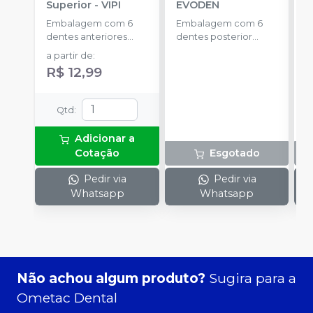
Superior
-
VIPI
EVODEN
E
Embalagem com 6
Embalagem com 6
E
dentes anteriores
dentes posterior
d
superiores.
inferior.
a partir de
:
R$ 12,99
Qtd
:
Adicionar a
Cotação
Esgotado
Pedir via
Pedir via
Whatsapp
Whatsapp
Não achou algum produto?
Sugira para a
Ometac Dental