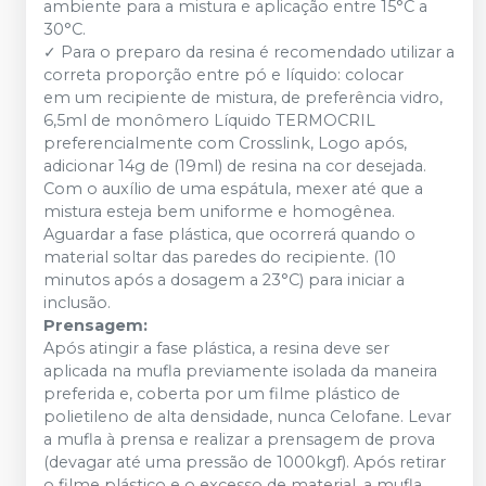
ambiente para a mistura e aplicação entre 15°C a
30°C.
✓ Para o preparo da resina é recomendado utilizar a
correta proporção entre pó e líquido: colocar
em um recipiente de mistura, de preferência vidro,
6,5ml de monômero Líquido TERMOCRIL
preferencialmente com Crosslink, Logo após,
adicionar 14g de (19ml) de resina na cor desejada.
Com o auxílio de uma espátula, mexer até que a
mistura esteja bem uniforme e homogênea.
Aguardar a fase plástica, que ocorrerá quando o
material soltar das paredes do recipiente. (10
minutos após a dosagem a 23°C) para iniciar a
inclusão.
Prensagem:
Após atingir a fase plástica, a resina deve ser
aplicada na mufla previamente isolada da maneira
preferida e, coberta por um filme plástico de
polietileno de alta densidade, nunca Celofane. Levar
a mufla à prensa e realizar a prensagem de prova
(devagar até uma pressão de 1000kgf). Após retirar
o filme plástico e o excesso de material, a mufla