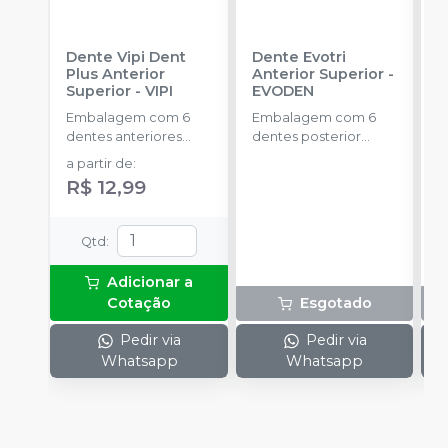
Dente Vipi Dent
Dente Evotri
D
Plus Anterior
Anterior Superior
-
A
Superior
-
VIPI
EVODEN
E
Embalagem com 6
Embalagem com 6
E
dentes anteriores
dentes posterior
d
superiores.
inferior.
a partir de
:
R$ 12,99
Qtd
:
Adicionar a
Cotação
Esgotado
Pedir via
Pedir via
Whatsapp
Whatsapp