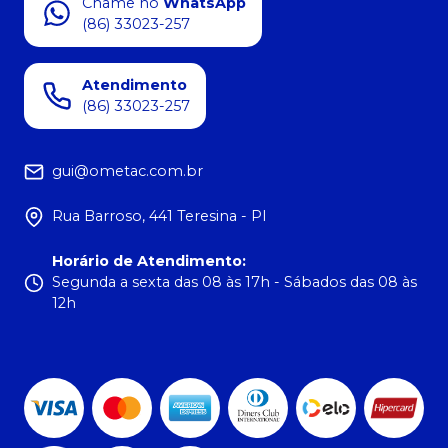
Chame no
WhatsApp
(86) 33023-257
Atendimento
(86) 33023-257
gui@ometac.com.br
Rua Barroso, 441 Teresina - PI
Horário de Atendimento
:
Segunda a sexta das 08 às 17h - Sábados das 08 às
12h