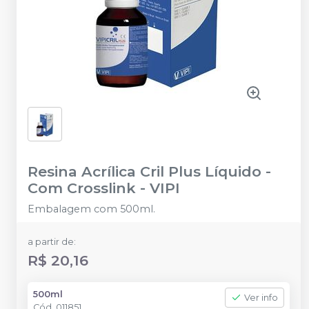
Resina Acrílica Cril Plus Líquido -
Com Crosslink
-
VIPI
Embalagem com 500ml.
a partir de:
R$ 20,16
500ml
Ver info
Cód.
011851