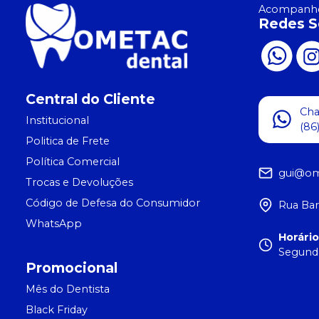
Acompanhe
Redes S
Central do Cliente
Ch
Institucional
(86
Politica de Frete
Política Comercial
gui@om
Trocas e Devoluções
Código de Defesa do Consumidor
Rua Bar
WhatsApp
Horári
Segunda
Promocional
Mês do Dentista
Black Friday