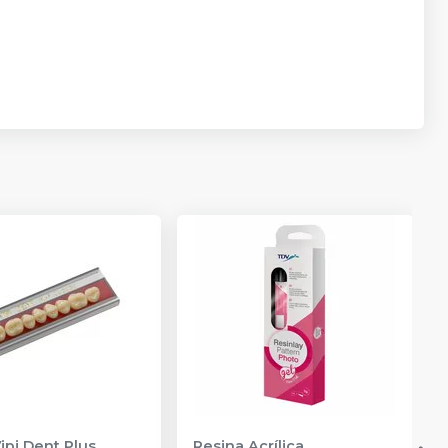
ipi Dent Plus
Resina Acrílica