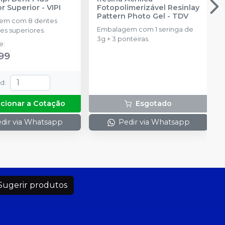
or Superior
-
VIPI
Fotopolimerizável Resinlay
Pattern Photo Gel
-
TDV
em com 8 dentes
Embalagem com 1 seringa de
es superiores.
3g + 3 ponteiras.
de
:
99
td
:
icionar a Cotação
Esgotado
dir via Whatsapp
Pedir via Whatsapp
Sugerir produtos