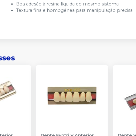
Boa adesão à resina líquida do mesmo sistema.
Textura fina e homogênea para manipulação precisa.
sses
terior
Dente Evotri V Anterior
Dente V