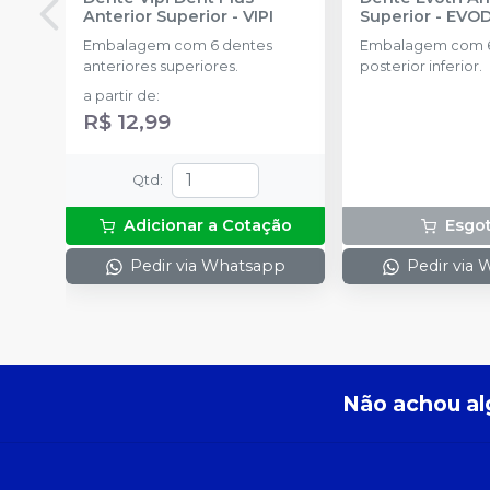
Anterior Superior
-
VIPI
Superior
-
EVO
Embalagem com 6 dentes
Embalagem com 6
anteriores superiores.
posterior inferior.
a partir de
:
R$ 12,99
Qtd
:
Adicionar a Cotação
Esgo
Pedir via Whatsapp
Pedir via
Não achou al