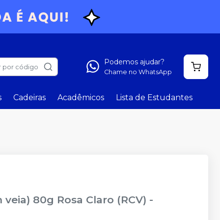
Podemos ajudar?
 por código
Chame no WhatsApp
s
Cadeiras
Acadêmicos
Lista de Estudantes
m veia) 80g Rosa Claro (RCV)
-