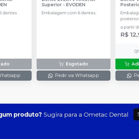
DEN
Superior
-
EVODEN
Posteri
 dentes
Embalagem com 6 dentes..
Embalag
posterior
a partir 
R$ 12,
Q
tado
Esgotado
Ad
 Whatsapp
Pedir via Whatsapp
Pe
gum produto?
Sugira para a
Ometac Dental