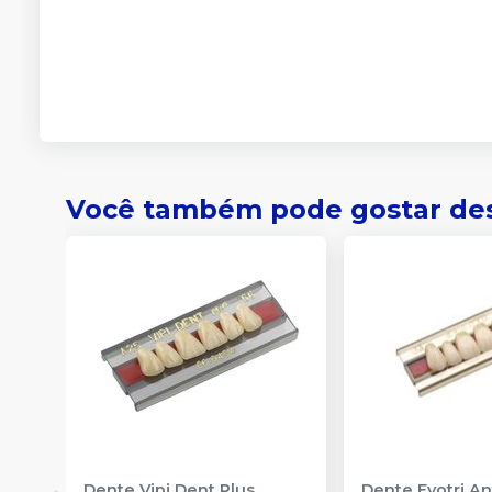
Você também pode gostar de
Dente Vipi Dent Plus
Dente Evotri An