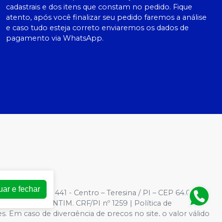
cadastrais e dos itens que constam no pedido. Fique
atento, após você finalizar seu pedido faremos a análise
e caso tudo esteja correto enviaremos os dados de
pagamento via WhatsApp.
uar e fechar
3
| Rua Barroso, 441 - Centro – Teresina / PI – CEP 64.000-
AMARAL VALENTIM. CRF/PI nº 1259 | Política de
es. Em caso de divergência de preços no site, o valor válido