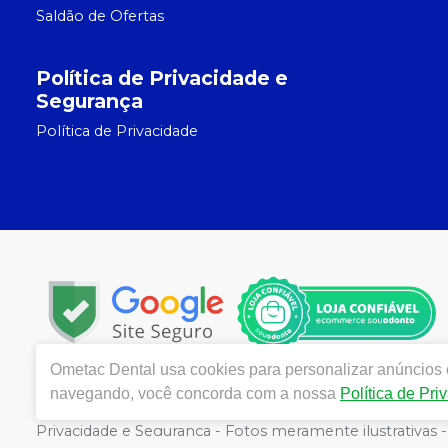
Saldão de Ofertas
Política de Privacidade e
Segurança
Política de Privacidade
Ometac Dental
usa cookies para personalizar anúncios e
Copyright © 2024 | Todos os direitos reservados | www
navegando, você concorda com a nossa
Política de Pri
130 | Autorizações de Funcionamento ANVISA - Medicame
Privacidade e Segurança - Fotos meramente ilustrativas - 