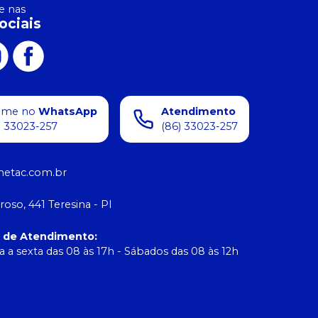
 nas
ociais
ame no
WhatsApp
Atendimento
) 33023-257
(86) 33023-257
etac.com.br
roso, 441 Teresina - PI
o de Atendimento
:
 a sexta das 08 às 17h - Sábados das 08 às 12h