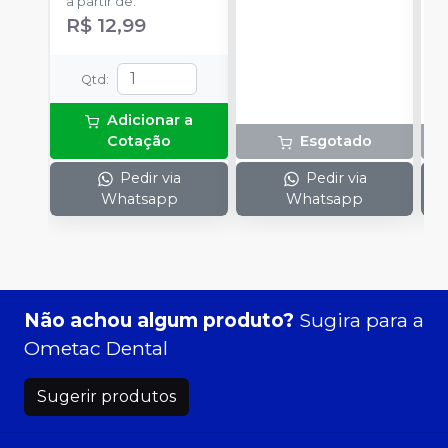
a partir de
:
R$ 12,99
Qtd
:
Adicionar a
Cotação
Esgotado
Pedir via
Pedir via
Whatsapp
Whatsapp
Não achou algum produto?
Sugira para a
Ometac Dental
Sugerir produtos