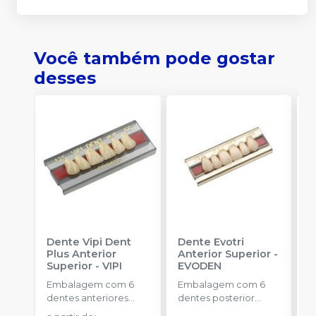
Você também pode gostar
desses
Dente Vipi Dent
Dente Evotri
D
Plus Anterior
Anterior Superior
-
A
Superior
-
VIPI
EVODEN
E
Embalagem com 6
Embalagem com 6
E
dentes anteriores
dentes posterior
d
superiores.
inferior.