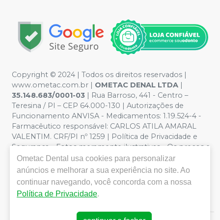
Copyright © 2024 | Todos os direitos reservados |
www.ometac.com.br |
OMETAC DENAL LTDA
|
35.148.683/0001-03
| Rua Barroso, 441 - Centro –
Teresina / PI – CEP 64.000-130 | Autorizações de
Funcionamento ANVISA - Medicamentos: 1.19.524-4 -
Farmacêutico responsável: CARLOS ATILA AMARAL
VALENTIM. CRF/PI nº 1259 | Política de Privacidade e
Segurança - Fotos meramente ilustrativas - Os preços e
condições da loja virtual estão sujeitos a alterações. Em
Ometac Dental
usa cookies para personalizar
caso de divergência de preços no site, o valor válido é o
anúncios e melhorar a sua experiência no site. Ao
do Carrinho de Compra. Não vendemos por atacado
continuar navegando, você concorda com a nossa
por isso nos reservamos o direito de não atender
Política de Privacidade
.
compras de grandes volumes pelo site.