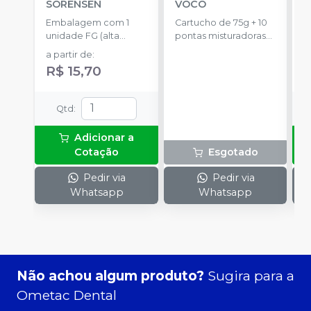
SORENSEN
VOCO
E
Embalagem com 1
Cartucho de 75g + 10
c
unidade FG (alta
pontas misturadoras
c
a
rotação).
tipo 6.
p
a partir de
:
a
R$ 15,70
Qtd
:
Adicionar a
Cotação
Esgotado
Pedir via
Pedir via
Whatsapp
Whatsapp
Não achou algum produto?
Sugira para a
Ometac Dental