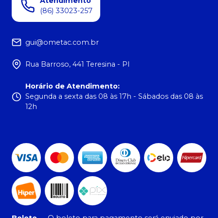
Atendimento
(86) 33023-257
gui@ometac.com.br
Rua Barroso, 441 Teresina - PI
Horário de Atendimento
:
Segunda a sexta das 08 às 17h - Sábados das 08 às
12h
Boleto
-
O boleto para pagamento será enviado por