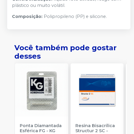
plástico ou muito volátil.
Composição:
Polipropileno (PP) e silicone.
Você também pode gostar
desses
Ponta Diamantada
Resina Bisacrílica
R
Esférica FG
-
KG
Structur 2 SC
-
7