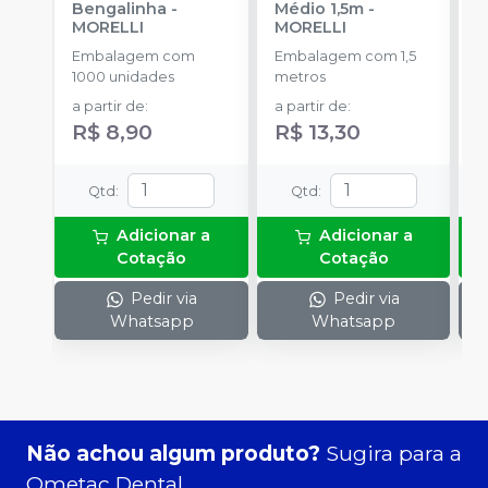
Bengalinha
-
Médio 1,5m
-
O
MORELLI
MORELLI
O
Embalagem com
Embalagem com 1,5
K
1000 unidades
metros
+
a partir de
:
a partir de
:
R
R$ 8,90
R$ 13,30
Qtd
:
Qtd
:
Adicionar a
Adicionar a
Cotação
Cotação
Pedir via
Pedir via
Whatsapp
Whatsapp
Não achou algum produto?
Sugira para a
Ometac Dental