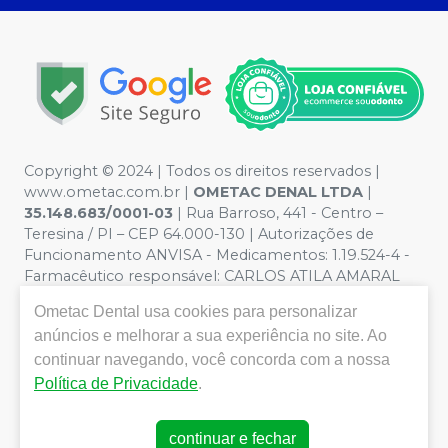
Copyright © 2024 | Todos os direitos reservados |
www.ometac.com.br |
OMETAC DENAL LTDA
|
35.148.683/0001-03
| Rua Barroso, 441 - Centro –
Teresina / PI – CEP 64.000-130 | Autorizações de
Funcionamento ANVISA - Medicamentos: 1.19.524-4 -
Farmacêutico responsável: CARLOS ATILA AMARAL
VALENTIM. CRF/PI nº 1259 | Política de Privacidade e
Ometac Dental
usa cookies para personalizar
Segurança - Fotos meramente ilustrativas - Os preços e
anúncios e melhorar a sua experiência no site. Ao
condições da loja virtual estão sujeitos a alterações. Em
caso de divergência de preços no site, o valor válido é o
continuar navegando, você concorda com a nossa
do Carrinho de Compra. Não vendemos por atacado
Política de Privacidade
.
por isso nos reservamos o direito de não atender
compras de grandes volumes pelo site.
continuar e fechar