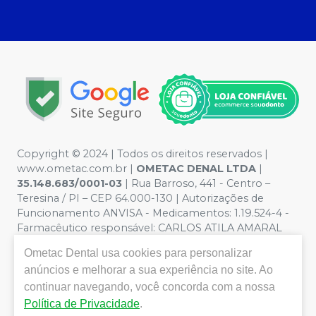
Copyright © 2024 | Todos os direitos reservados |
www.ometac.com.br |
OMETAC DENAL LTDA
|
35.148.683/0001-03
| Rua Barroso, 441 - Centro –
Teresina / PI – CEP 64.000-130 | Autorizações de
Funcionamento ANVISA - Medicamentos: 1.19.524-4 -
Farmacêutico responsável: CARLOS ATILA AMARAL
VALENTIM. CRF/PI nº 1259 | Política de Privacidade e
Ometac Dental
usa cookies para personalizar
Segurança - Fotos meramente ilustrativas - Os preços e
anúncios e melhorar a sua experiência no site. Ao
condições da loja virtual estão sujeitos a alterações. Em
caso de divergência de preços no site, o valor válido é o
continuar navegando, você concorda com a nossa
do Carrinho de Compra. Não vendemos por atacado
Política de Privacidade
.