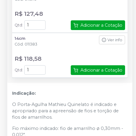
R$ 127,48
Adicionar a Cotação
Qtd
:
14cm
Ver info
Cód.
011383
R$ 118,58
Adicionar a Cotação
Qtd
:
Indicação:
O Porta-Agulha Mathieu Quinelato é indicado e
apropriado para a apreensão de fios e torção de
fios de amarrilhos.
Fio máximo indicado: fio de amarrilho ø 0,30mm -
0,012".