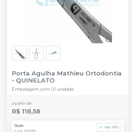
Porta Agulha Mathieu Ortodontia
-
QUINELATO
Embalagem com 01 unidade.
a partir de:
R$ 118,58
11cm
Ver info
Cód.
011379