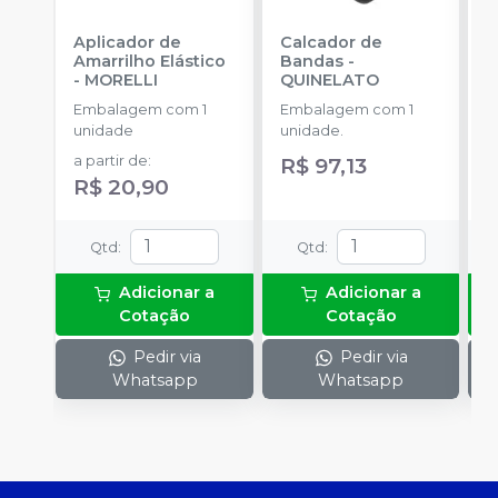
Aplicador de
Calcador de
E
Amarrilho Elástico
Bandas
-
P
-
MORELLI
QUINELATO
E
Embalagem com 1
Embalagem com 1
u
unidade
unidade.
a
a partir de
:
R$ 97,13
R
R$ 20,90
Qtd
:
Qtd
:
Adicionar a
Adicionar a
Cotação
Cotação
Pedir via
Pedir via
Whatsapp
Whatsapp