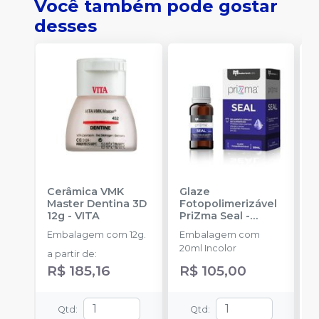
Você também pode gostar
desses
Cerâmica VMK
Glaze
P
Master Dentina 3D
Fotopolimerizável
O
12g
-
VITA
PriZma Seal
-
N
MAKERTECH LABS
Embalagem com 12g.
Embalagem com
E
20ml Incolor
a partir de
:
R$ 185,16
R$ 105,00
Qtd
:
Qtd
: