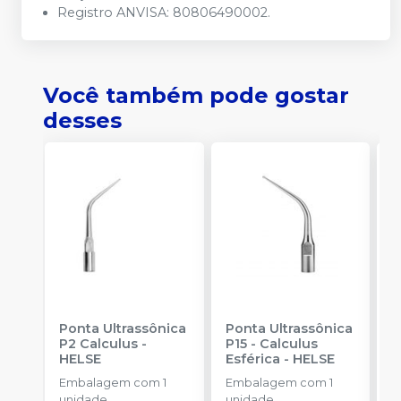
Registro ANVISA: 80806490002.
Você também pode gostar
desses
Ponta Ultrassônica
Ponta Ultrassônica
B
P2 Calculus
-
P15 - Calculus
R
HELSE
Esférica
-
HELSE
C
U
Embalagem com 1
Embalagem com 1
E
unidade.
unidade.
u