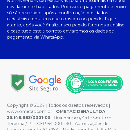
Nossas vendas são exclusivas para profissionais da saúde
devidamente habilitados. Por isso, o pagamento e envio
só são realizados após a confirmação dos dados
cadastrais e dos itens que constam no pedido. Fique
atento, após você finalizar seu pedido faremos a análise
e caso tudo esteja correto enviaremos os dados de
pagamento via WhatsApp.
Copyright © 2024 | Todos os direitos reservados |
www.ometac.com.br |
OMETAC DENAL LTDA
|
35.148.683/0001-03
| Rua Barroso, 441 - Centro –
Teresina / PI – CEP 64.000-130 | Autorizações de
Funcionamento ANVISA - Medicamentos: 1.19.524-4 -