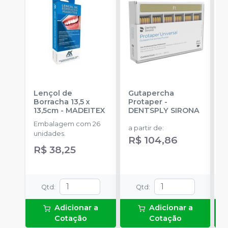
Lençol de
Gutapercha
L
Borracha 13,5 x
Protaper
-
13,5cm
-
MADEITEX
DENTSPLY SIRONA
S
Embalagem com 26
E
a partir de
:
unidades.
u
R$ 104,86
R$ 38,25
a
Qtd
:
Qtd
:
Adicionar a
Adicionar a
Cotação
Cotação