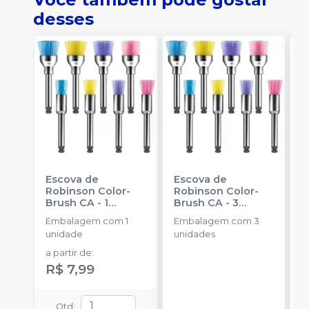
desses
Escova de
Escova de
P
Robinson Color-
Robinson Color-
H
Brush CA - 1
Brush CA - 3
1
unidade
-
unidades
-
Embalagem com 1
Embalagem com 3
AMERICAN BURRS
AMERICAN BURRS
unidade
unidades
a partir de
:
R$ 7,99
Qtd
: