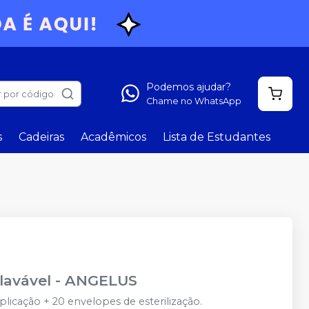
Podemos ajudar?
 por código
Chame no WhatsApp
s
Cadeiras
Acadêmicos
Lista de Estudantes
lavável
-
ANGELUS
icação + 20 envelopes de esterilização.