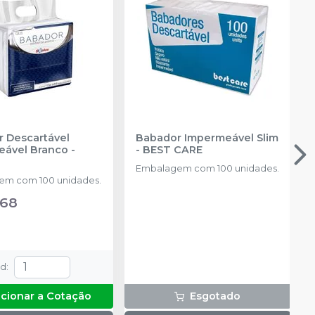
 Descartável
Babador Impermeável Slim
eável Branco
-
-
BEST CARE
Embalagem com 100 unidades.
em com 100 unidades.
,68
td
:
icionar a Cotação
Esgotado