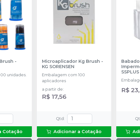
 Brush
-
Microaplicador Kg Brush
-
Babador
KG SORENSEN
Imperm
SSPLUS
00 unidades.
Embalagem com 100
Embalag
aplicadores
R$ 23
a partir de
:
R$ 17,56
Qtd
:
Q
a Cotação
Adicionar a Cotação
Ad