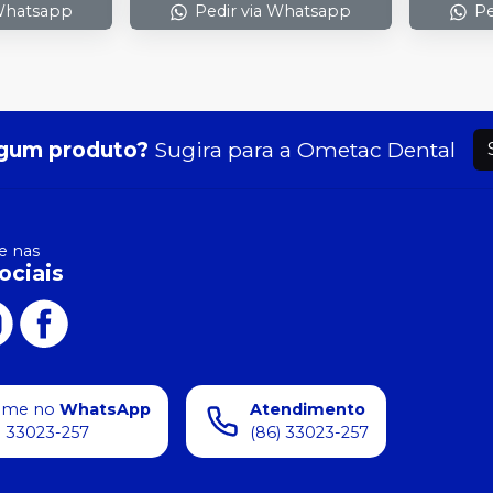
 Whatsapp
Pedir via Whatsapp
Pe
gum produto?
Sugira para a
Ometac Dental
 nas
ociais
ame no
WhatsApp
Atendimento
) 33023-257
(86) 33023-257