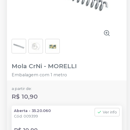
Mola CrNi
-
MORELLI
Embalagem com 1 metro
a partir de:
R$ 10,90
Aberta - 35.20.060
Ver info
Cód.
009399
R$ 10,90