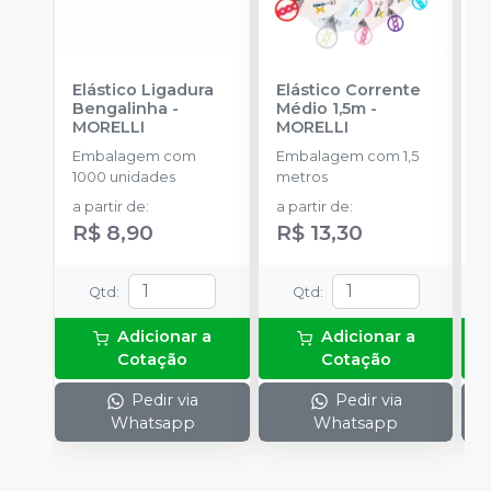
Elástico Ligadura
Elástico Corrente
A
Bengalinha
-
Médio 1,5m
-
O
MORELLI
MORELLI
O
Embalagem com
Embalagem com 1,5
K
1000 unidades
metros
+
a partir de
:
a partir de
:
R
R$ 8,90
R$ 13,30
Qtd
:
Qtd
:
Adicionar a
Adicionar a
Cotação
Cotação
Pedir via
Pedir via
Whatsapp
Whatsapp