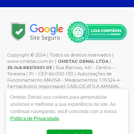
Copyright © 2024 | Todos os direitos reservados |
www.ometac.com.br |
OMETAC DENAL LTDA
|
35.148.683/0001-03
| Rua Barroso, 441 - Centro –
Teresina / PI – CEP 64.000-130 | Autorizações de
Funcionamento ANVISA - Medicamentos: 1.19.524-4 -
Farmacêutico responsável: CARLOS ATILA AMARAL
VALENTIM. CRF/PI nº 1259 | Política de Privacidade e
Ometac Dental
usa cookies para personalizar
Segurança - Fotos meramente ilustrativas - Os preços e
anúncios e melhorar a sua experiência no site. Ao
condições da loja virtual estão sujeitos a alterações. Em
caso de divergência de preços no site, o valor válido é o
continuar navegando, você concorda com a nossa
do Carrinho de Compra. Não vendemos por atacado
Política de Privacidade
.
por isso nos reservamos o direito de não atender
compras de grandes volumes pelo site.