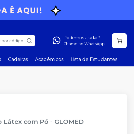
Podemos ajudar?
 por código
Chame no WhatsApp
s
Cadeiras
Acadêmicos
Lista de Estudantes
o Látex com Pó
-
GLOMED