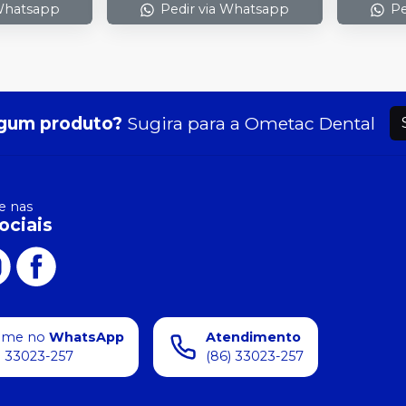
 Whatsapp
Pedir via Whatsapp
Pe
gum produto?
Sugira para a
Ometac Dental
 nas
ociais
ame no
WhatsApp
Atendimento
) 33023-257
(86) 33023-257