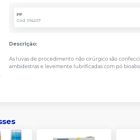
PP
Cód.
014207
Descrição:
As luvas de procedimento não cirúrgico são confecc
ambidestras e levemente lubrificadas com pó bioabsor
sses