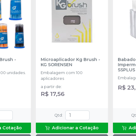
 Brush
-
Microaplicador Kg Brush
-
Babador
KG SORENSEN
Imperm
SSPLUS
00 unidades.
Embalagem com 100
Embalag
aplicadores
R$ 23
a partir de
:
R$ 17,56
Qtd
:
Q
a Cotação
Adicionar a Cotação
Ad