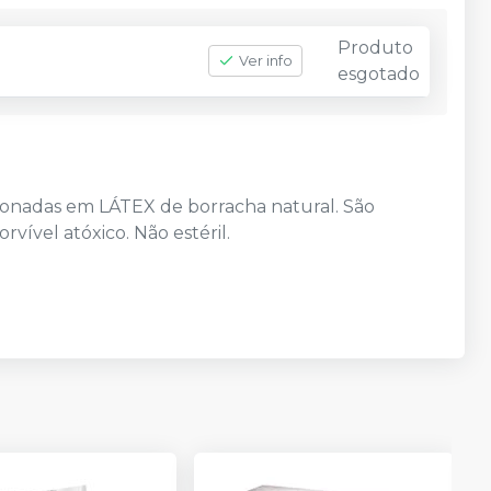
Produto
Ver info
esgotado
ionadas em LÁTEX de borracha natural. São
vível atóxico. Não estéril.