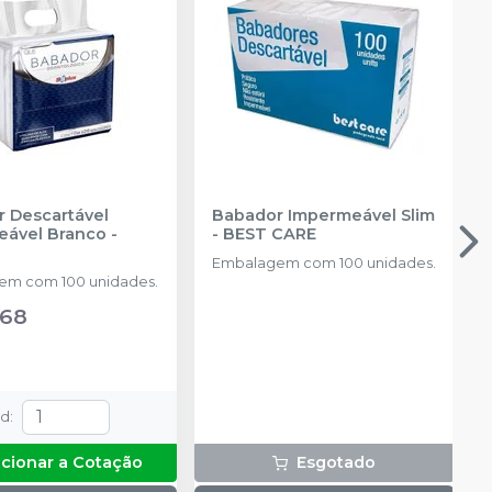
 Descartável
Babador Impermeável Slim
eável Branco
-
-
BEST CARE
Embalagem com 100 unidades.
em com 100 unidades.
,68
td
:
icionar a Cotação
Esgotado