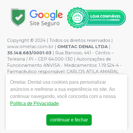
Copyright © 2024 | Todos os direitos reservados |
www.ometac.com.br |
OMETAC DENAL LTDA
|
35.148.683/0001-03
| Rua Barroso, 441 - Centro –
Teresina / PI – CEP 64.000-130 | Autorizações de
Funcionamento ANVISA - Medicamentos: 1.19.524-4 -
Farmacêutico responsável: CARLOS ATILA AMARAL
VALENTIM. CRF/PI nº 1259 | Política de Privacidade e
Ometac Dental
usa cookies para personalizar
Segurança - Fotos meramente ilustrativas - Os preços e
anúncios e melhorar a sua experiência no site. Ao
condições da loja virtual estão sujeitos a alterações. Em
caso de divergência de preços no site, o valor válido é o
continuar navegando, você concorda com a nossa
do Carrinho de Compra. Não vendemos por atacado
Política de Privacidade
.
por isso nos reservamos o direito de não atender
compras de grandes volumes pelo site.
continuar e fechar
E-commerce produzido por
Sou Odonto Ecommerce
.