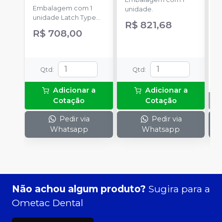
Embalagem com 1
U
unidade.
unidade Latch Type
R$ 821,68
(Trava).
R$ 708,00
Qtd
:
Qtd
:
Adicionar a
Adicionar a
Cotação
Cotação
Pedir via
Pedir via
Whatsapp
Whatsapp
Não achou algum produto?
Sugira para a
Ometac Dental