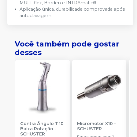
MULTIflex, Borden e INTRAmatic®.
Aplicação única, durabilidade comprovada após
autoclavagem.
Você também pode gostar
desses
Contra Ângulo T10
Micromotor X10
-
C
Baixa Rotação
-
SCHUSTER
E
SCHUSTER
7
Embalagem com 1