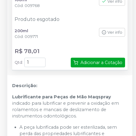
Ver info
Cód.
009768
Produto esgotado
200ml
Ver info
Cód.
009771
R$ 78,01
Adicionar a Cotação
Qtd
:
Descrição:
Lubrificante para Peças de Mão Maqspray
indicado para lubrificar e prevenir a oxidação em
rolamentos e mancais de deslizamento de
instrumentos odontológicos.
A peça lubrificada pode ser esterilizada, sem
perda das propriedades lubrificantes e