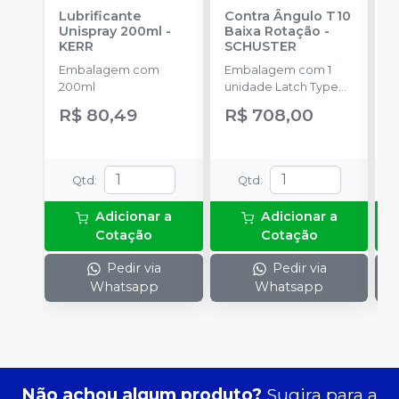
Lubrificante
Contra Ângulo T10
M
Unispray 200ml
-
Baixa Rotação
-
S
KERR
SCHUSTER
E
Embalagem com
Embalagem com 1
u
200ml
unidade Latch Type
R
(Trava).
R$ 80,49
R$ 708,00
Qtd
:
Qtd
:
Adicionar a
Adicionar a
Cotação
Cotação
Pedir via
Pedir via
Whatsapp
Whatsapp
Não achou algum produto?
Sugira para a