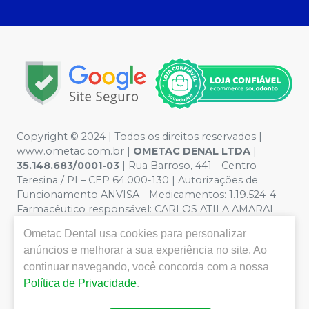
Copyright © 2024 | Todos os direitos reservados |
www.ometac.com.br |
OMETAC DENAL LTDA
|
35.148.683/0001-03
| Rua Barroso, 441 - Centro –
Teresina / PI – CEP 64.000-130 | Autorizações de
Funcionamento ANVISA - Medicamentos: 1.19.524-4 -
Farmacêutico responsável: CARLOS ATILA AMARAL
VALENTIM. CRF/PI nº 1259 | Política de Privacidade e
Ometac Dental
usa cookies para personalizar
Segurança - Fotos meramente ilustrativas - Os preços e
anúncios e melhorar a sua experiência no site. Ao
condições da loja virtual estão sujeitos a alterações. Em
caso de divergência de preços no site, o valor válido é o
continuar navegando, você concorda com a nossa
do Carrinho de Compra. Não vendemos por atacado
Política de Privacidade
.
por isso nos reservamos o direito de não atender