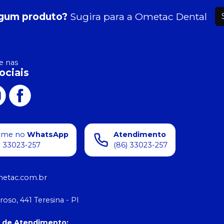
gum produto?
Sugira para a
Ometac Dental
 nas
ociais
ame no
WhatsApp
Atendimento
) 33023-257
(86) 33023-257
etac.com.br
roso, 441 Teresina - PI
o de Atendimento
: