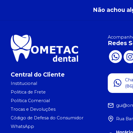
Não achou al
Acompanhe
Redes S
Central do Cliente
Ch
Institucional
(86
Politica de Frete
Política Comercial
gui@om
Trocas e Devoluções
Código de Defesa do Consumidor
Rua Bar
WhatsApp
Horári