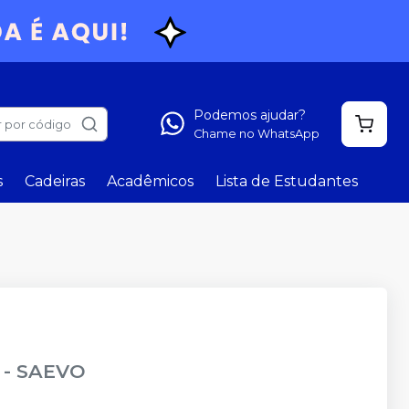
Podemos ajudar?
 por código
Chame no WhatsApp
s
Cadeiras
Acadêmicos
Lista de Estudantes
-
SAEVO