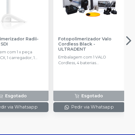
imerizador Radii-
Fotopolimerizador Valo
-
SDI
Cordless Black
-
ULTRADENT
em com 1 x peça
Embalagem com 1 VALO
CX, 1 carregador, 1
Cordless, 4 baterias
e tomada multi
recarregáveis, 1 carregador, 50
5 filtros de luz
barreiras protetoras, 1 suporte, 1
, 3 lentes
protetor de luz
entes e 100 barreiras
ção.
Esgotado
Esgotado
dir via Whatsapp
Pedir via Whatsapp