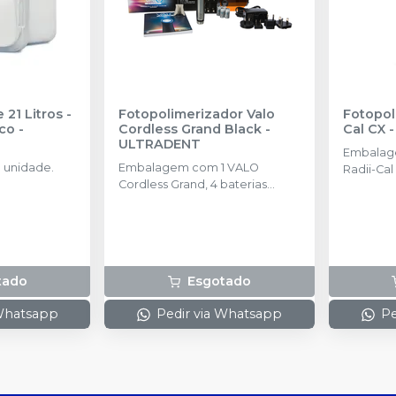
 21 Litros -
Fotopolimerizador Valo
Fotopol
ico
-
Cordless Grand Black
-
Cal CX
ULTRADENT
Embalag
 unidade.
Embalagem com 1 VALO
Radii-Cal 
Cordless Grand, 4 baterias
pacote d
recarregáveis, 1 carregador, 50
regional, 
barreiras protetoras, 1 suporte, 1
pequenos
protetor de luz.
sobressal
de prote
tado
Esgotado
 Whatsapp
Pedir via Whatsapp
Pe