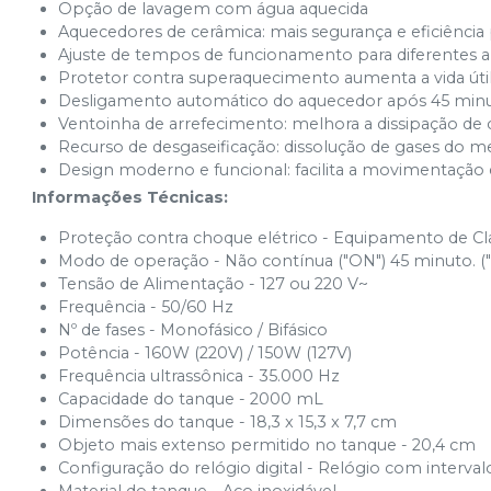
Opção de lavagem com água aquecida
Aquecedores de cerâmica: mais segurança e eficiência
Ajuste de tempos de funcionamento para diferentes a
Protetor contra superaquecimento aumenta a vida út
Desligamento automático do aquecedor após 45 min
Ventoinha de arrefecimento: melhora a dissipação de 
Recurso de desgaseificação: dissolução de gases do m
Design moderno e funcional: facilita a movimentação 
Informações Técnicas:
Proteção contra choque elétrico - Equipamento de Cla
Modo de operação - Não contínua ("ON") 45 minuto. (
Tensão de Alimentação - 127 ou 220 V~
Frequência - 50/60 Hz
Nº de fases - Monofásico / Bifásico
Potência - 160W (220V) / 150W (127V)
Frequência ultrassônica - 35.000 Hz
Capacidade do tanque - 2000 mL
Dimensões do tanque - 18,3 x 15,3 x 7,7 cm
Objeto mais extenso permitido no tanque - 20,4 cm
Configuração do relógio digital - Relógio com interva