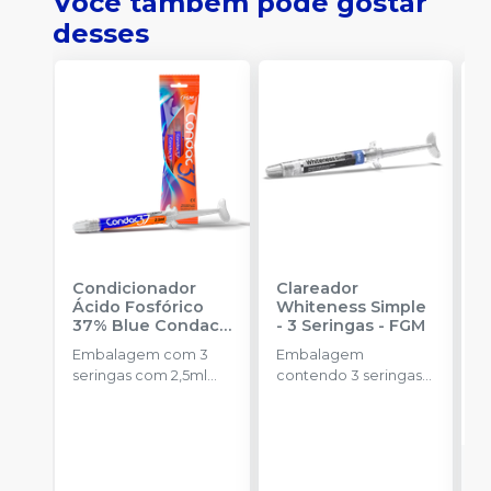
Você também pode gostar
desses
Condicionador
Clareador
R
Ácido Fosfórico
Whiteness Simple
X
37% Blue Condac
-
- 3 Seringas
-
FGM
E
FGM
Embalagem com 3
Embalagem
s
seringas com 2,5ml
contendo 3 seringas
a
cada uma e 3
com 3g de gel cada
R
ponteiras para
uma.
aplicação.