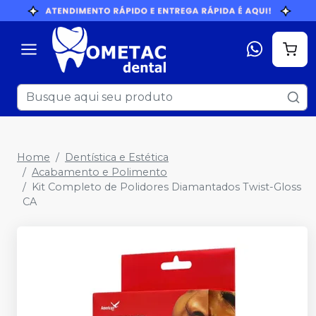
Home
Dentística e Estética
Acabamento e Polimento
Kit Completo de Polidores Diamantados Twist-Gloss
CA