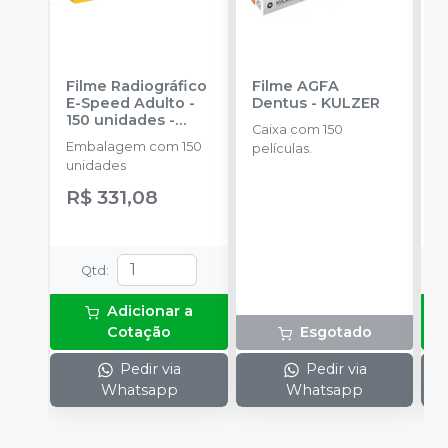
Filme Radiográfico
Filme AGFA
C
E-Speed Adulto -
Dentus
-
KULZER
F
150 unidades
-
I
Caixa com 150
CARESTREAM
Embalagem com 150
E
películas.
unidades
u
R$ 331,08
a
R
Qtd
:
Adicionar a
Cotação
Esgotado
Pedir via
Pedir via
Whatsapp
Whatsapp