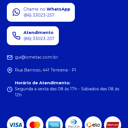
Chame no
WhatsApp
(86) 33023-257
Atendimento
(86) 33023-257
gui@ometac.com.br
Rua Barroso, 441 Teresina - PI
Horário de Atendimento
:
Segunda a sexta das 08 às 17h - Sábados das 08 às
12h