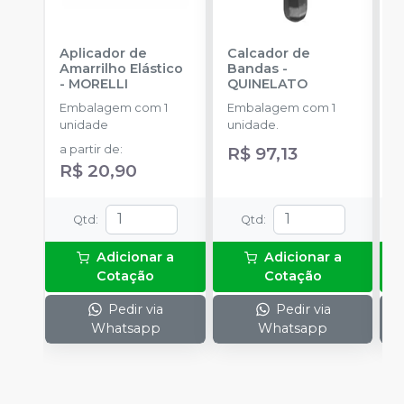
Aplicador de
Calcador de
E
Amarrilho Elástico
Bandas
-
P
-
MORELLI
QUINELATO
E
Embalagem com 1
Embalagem com 1
u
unidade
unidade.
a
a partir de
:
R$ 97,13
R
R$ 20,90
Qtd
:
Qtd
:
Adicionar a
Adicionar a
Cotação
Cotação
Pedir via
Pedir via
Whatsapp
Whatsapp