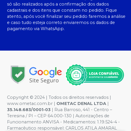
só são realizados após a confirmação dos dados
cadastrais e dos itens que constam no pedido. Fique
atento, após você finalizar seu pedido faremos a análise
e caso tudo esteja correto enviaremos os dados de
pagamento via WhatsApp.
Copyright © 2024 | Todos os direitos reservados |
www.ometac.com.br |
OMETAC DENAL LTDA
|
35.148.683/0001-03
| Rua Barroso, 441 - Centro –
Teresina / PI – CEP 64.000-130 | Autorizações de
Funcionamento ANVISA - Medicamentos: 1.19.524-4 -
Farmacêutico responsável: CARLOS ATILA AMARAL