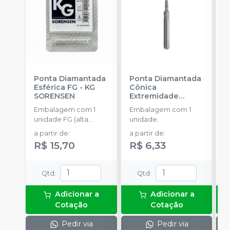
Ponta Diamantada
Ponta Diamantada
P
Esférica FG
-
KG
Cônica
I
SORENSEN
Extremidade
c
Arredondada FG
-
A
Embalagem com 1
Embalagem com 1
E
KG SORENSEN
unidade FG (alta
unidade.
u
rotação).
a partir de
:
a partir de
:
a
R$ 15,70
R$ 6,33
R
Qtd
:
Qtd
:
Adicionar a
Adicionar a
Cotação
Cotação
Pedir via
Pedir via