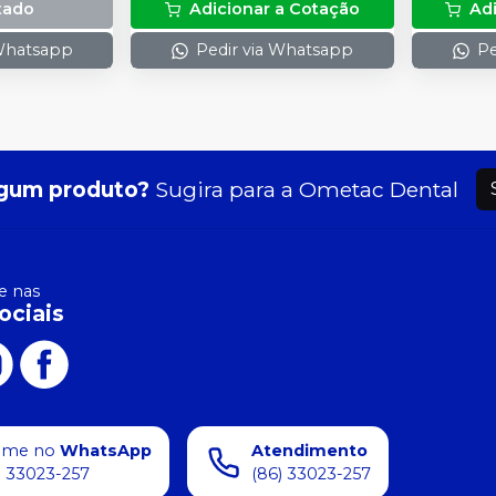
tado
Adicionar a Cotação
Ad
com 2g.
 Whatsapp
Pedir via Whatsapp
Pe
gum produto?
Sugira para a
Ometac Dental
 nas
ociais
ame no
WhatsApp
Atendimento
) 33023-257
(86) 33023-257