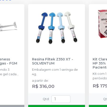
eness
Resina Filtek Z350 XT
-
Kit Cla
ngas
-
FGM
SOLVENTUM
HP 35% 
Pacient
endo 3
Embalagem com 1 seringa de
Kit com 1
e gel cada
4g.
peróxido
a partir de
:
concentr
R$ 17
R$ 316,00
de espess
2g de sol
(neutrali
Qtd
:
Q
espátula
preparo 