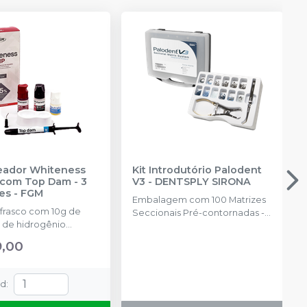
reador Whiteness
Kit Introdutório Palodent
com Top Dam - 3
V3
-
DENTSPLY SIRONA
es
-
FGM
Embalagem com 100 Matrizes
 frasco com 10g de
Seccionais Pré-contornadas -
 de hidrogênio
25 de cada tamanho: 3.5mm,
ado + 1 frasco com 5g
4.5mm, 5.5mm, 6.5mm, 75
9,00
ante + 1 frasco com
Cunhas Anatômicas - 25 de
ução Neutralize
cada tamanho: P, M, G 30
zante de peróxidos) + 1
Cunhas Protetoras Inteligentes
td
:
 e uma placa para
- 10 de cada tamanho: P, M, G, 1
do gel e 1 Top Dam
Anel Universal; 1 Anel Pequeno;