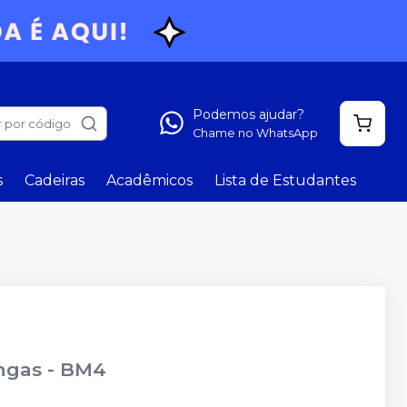
Podemos ajudar?
 por código
Chame no WhatsApp
s
Cadeiras
Acadêmicos
Lista de Estudantes
ingas
-
BM4