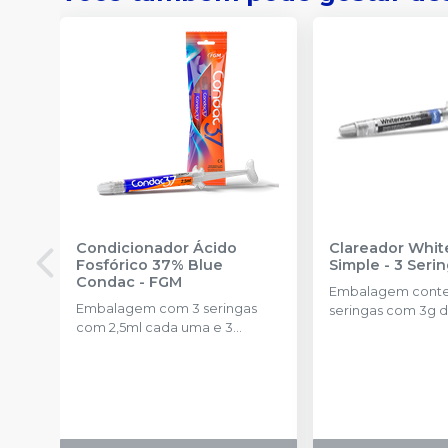
Condicionador Ácido
Clareador Whit
Fosfórico 37% Blue
Simple - 3 Seri
Condac
-
FGM
Embalagem cont
Embalagem com 3 seringas
seringas com 3g d
com 2,5ml cada uma e 3
uma.
ponteiras para aplicação.