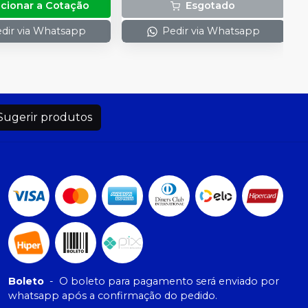
icionar a Cotação
Esgotado
1 Alicate (Fórceps); 1 Pinça
Auxiliar. (Pin Tweezer)
dir via Whatsapp
Pedir via Whatsapp
Sugerir produtos
Boleto
-
O boleto para pagamento será enviado por
whatsapp após a confirmação do pedido.