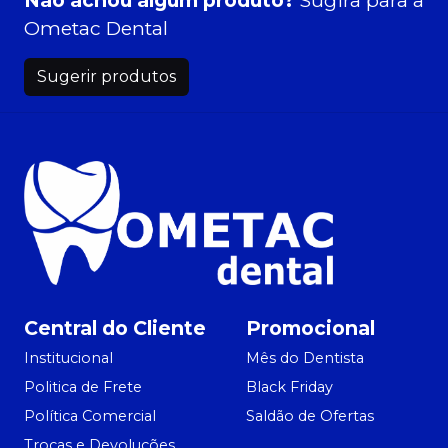
Não achou algum produto?
Sugira para a
Ometac Dental
Sugerir produtos
Central do Cliente
Promocional
Institucional
Mês do Dentista
Politica de Frete
Black Friday
Política Comercial
Saldão de Ofertas
Trocas e Devoluções