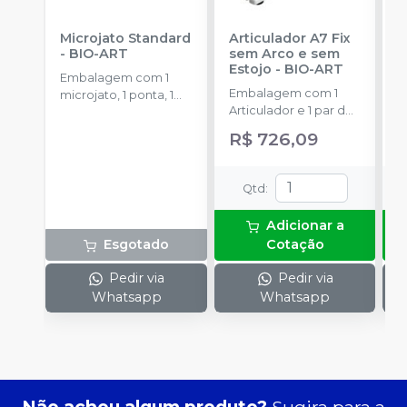
Microjato Standard
Articulador A7 Fix
P
-
BIO-ART
sem Arco e sem
-
Estojo
-
BIO-ART
Embalagem com 1
E
Embalagem com 1
microjato, 1 ponta, 1
u
Articulador e 1 par de
pote de óxido de
R
placa de montagem.
alumínio com 50g, 1
R$ 726,09
conexão para equipo,
1 engate rápido e
manual de instruções.
Qtd
:
Adicionar a
Esgotado
Cotação
Pedir via
Pedir via
Whatsapp
Whatsapp