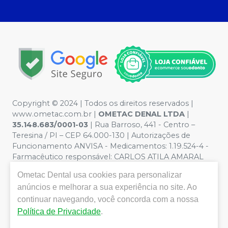
Copyright © 2024 | Todos os direitos reservados |
www.ometac.com.br |
OMETAC DENAL LTDA
|
35.148.683/0001-03
| Rua Barroso, 441 - Centro –
Teresina / PI – CEP 64.000-130 | Autorizações de
Funcionamento ANVISA - Medicamentos: 1.19.524-4 -
Farmacêutico responsável: CARLOS ATILA AMARAL
VALENTIM. CRF/PI nº 1259 | Política de Privacidade e
Ometac Dental
usa cookies para personalizar
Segurança - Fotos meramente ilustrativas - Os preços e
anúncios e melhorar a sua experiência no site. Ao
condições da loja virtual estão sujeitos a alterações. Em
caso de divergência de preços no site, o valor válido é o
continuar navegando, você concorda com a nossa
do Carrinho de Compra. Não vendemos por atacado
Política de Privacidade
.
por isso nos reservamos o direito de não atender