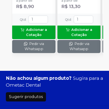
a partir de
:
a partir de
:
R
R$ 8,90
R$ 13,30
Qtd
:
Qtd
:
Adicionar a
Adicionar a
Cotação
Cotação
Pedir via
Pedir via
Whatsapp
Whatsapp
Não achou algum produto?
Sugira para a
Ometac Dental
Sugerir produtos