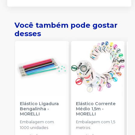
Você também pode gostar
desses
Elástico Ligadura
Elástico Corrente
A
Bengalinha
-
Médio 1,5m
-
O
MORELLI
MORELLI
O
Embalagem com
Embalagem com 1,5
K
1000 unidades
metros
+