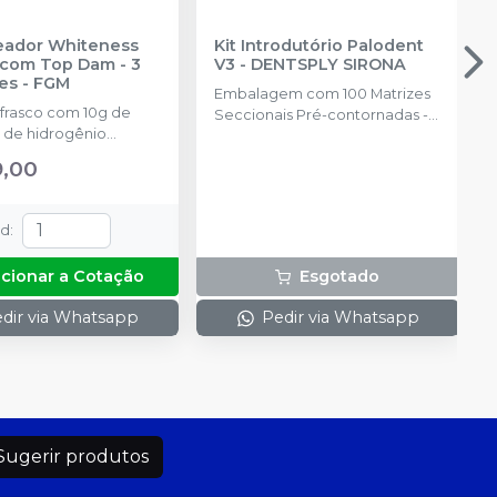
reador Whiteness
Kit Introdutório Palodent
com Top Dam - 3
V3
-
DENTSPLY SIRONA
es
-
FGM
Embalagem com 100 Matrizes
 frasco com 10g de
Seccionais Pré-contornadas -
 de hidrogênio
25 de cada tamanho: 3.5mm,
ado + 1 frasco com 5g
4.5mm, 5.5mm, 6.5mm, 75
9,00
ante + 1 frasco com
Cunhas Anatômicas - 25 de
ução Neutralize
cada tamanho: P, M, G 30
zante de peróxidos) + 1
Cunhas Protetoras Inteligentes
td
:
 e uma placa para
- 10 de cada tamanho: P, M, G, 1
do gel e 1 Top Dam
Anel Universal; 1 Anel Pequeno;
icionar a Cotação
Esgotado
1 Alicate (Fórceps); 1 Pinça
Auxiliar. (Pin Tweezer)
dir via Whatsapp
Pedir via Whatsapp
Sugerir produtos