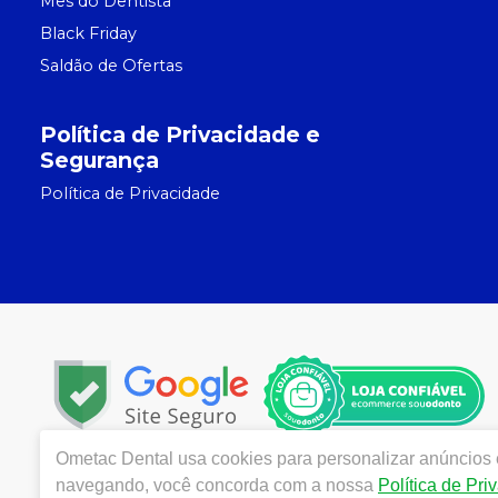
Mês do Dentista
Black Friday
Saldão de Ofertas
Política de Privacidade e
Segurança
Política de Privacidade
Ometac Dental
usa cookies para personalizar anúncios e
Copyright © 2024 | Todos os direitos reservados | www
navegando, você concorda com a nossa
Política de Pri