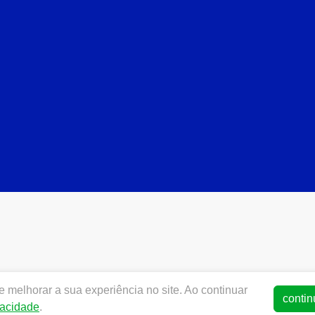
 melhorar a sua experiência no site. Ao continuar
contin
.ometac.com.br |
OMETAC DENAL LTDA
|
35.148.683/0001-0
vacidade
.