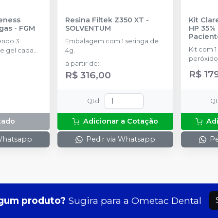
eness
Resina Filtek Z350 XT
-
Kit Cla
ngas
-
FGM
SOLVENTUM
HP 35% 
Pacient
endo 3
Embalagem com 1 seringa de
Kit com 1
e gel cada
4g.
peróxido
a partir de
:
concentr
R$ 17
R$ 316,00
de espess
2g de sol
(neutrali
Qtd
:
Q
espátula
preparo 
tado
Adicionar a Cotação
Ad
com 2g.
 Whatsapp
Pedir via Whatsapp
Pe
gum produto?
Sugira para a
Ometac Dental