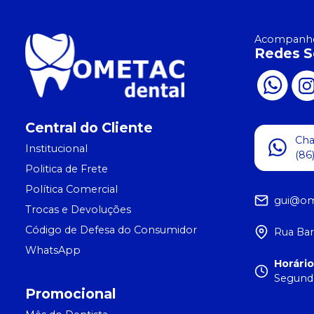
Acompanhe
Redes S
Central do Cliente
Ch
Institucional
(86
Politica de Frete
Política Comercial
gui@om
Trocas e Devoluções
Código de Defesa do Consumidor
Rua Bar
WhatsApp
Horári
Segunda
Promocional