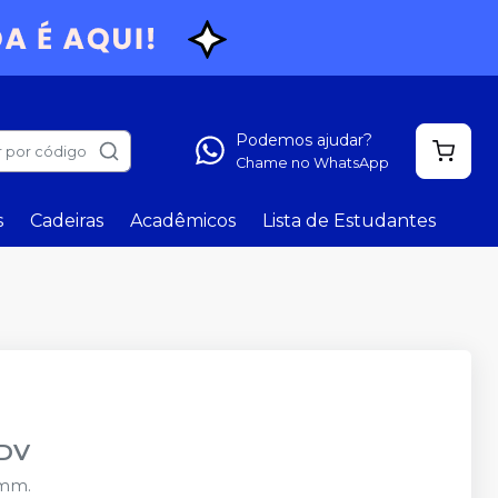
Podemos ajudar?
 por código
Chame no WhatsApp
s
Cadeiras
Acadêmicos
Lista de Estudantes
DV
5mm.