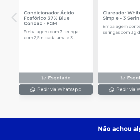
Condicionador Ácido
Clareador Whit
Fosfórico 37% Blue
Simple - 3 Seri
Condac
-
FGM
Embalagem cont
Embalagem com 3 seringas
seringas com 3g d
com 2,5ml cada uma e 3
uma.
ponteiras para aplicação.
Esgotado
Esgo
Pedir via Whatsapp
Pedir via
Não achou al