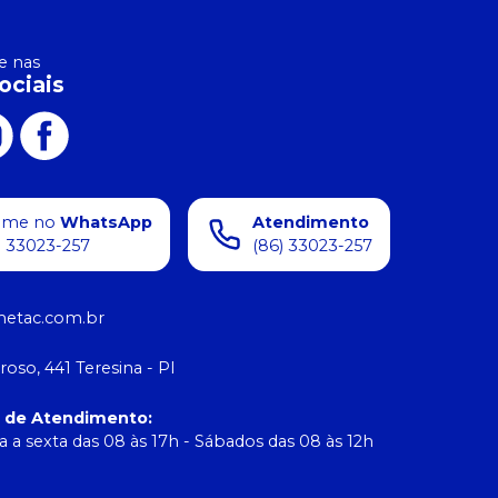
 nas
ociais
ame no
WhatsApp
Atendimento
) 33023-257
(86) 33023-257
etac.com.br
roso, 441 Teresina - PI
o de Atendimento
:
 a sexta das 08 às 17h - Sábados das 08 às 12h