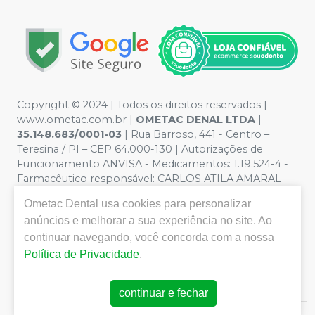
Copyright © 2024 | Todos os direitos reservados |
www.ometac.com.br |
OMETAC DENAL LTDA
|
35.148.683/0001-03
| Rua Barroso, 441 - Centro –
Teresina / PI – CEP 64.000-130 | Autorizações de
Funcionamento ANVISA - Medicamentos: 1.19.524-4 -
Farmacêutico responsável: CARLOS ATILA AMARAL
VALENTIM. CRF/PI nº 1259 | Política de Privacidade e
Ometac Dental
usa cookies para personalizar
Segurança - Fotos meramente ilustrativas - Os preços e
anúncios e melhorar a sua experiência no site. Ao
condições da loja virtual estão sujeitos a alterações. Em
caso de divergência de preços no site, o valor válido é o
continuar navegando, você concorda com a nossa
do Carrinho de Compra. Não vendemos por atacado
Política de Privacidade
.
por isso nos reservamos o direito de não atender
compras de grandes volumes pelo site.
continuar e fechar