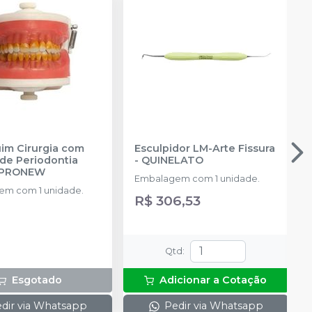
m Cirurgia com
Esculpidor LM-Arte Fissura
de Periodontia
-
QUINELATO
PRONEW
Embalagem com 1 unidade.
m com 1 unidade.
R$ 306,53
Qtd
:
Esgotado
Adicionar a Cotação
dir via Whatsapp
Pedir via Whatsapp