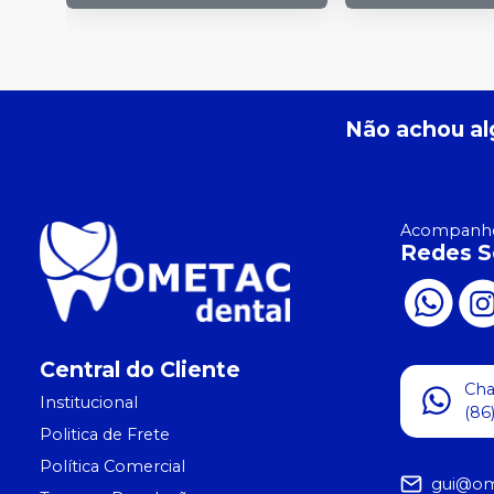
Não achou al
Acompanhe
Redes S
Central do Cliente
Ch
Institucional
(86
Politica de Frete
Política Comercial
gui@om