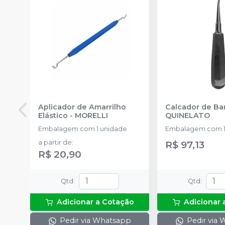
Aplicador de Amarrilho
Calcador de B
Elástico
-
MORELLI
QUINELATO
Embalagem com 1 unidade
Embalagem com 1
a partir de
:
R$ 97,13
R$ 20,90
Qtd
:
Qtd
:
Adicionar a Cotação
Adicionar 
Pedir via Whatsapp
Pedir via