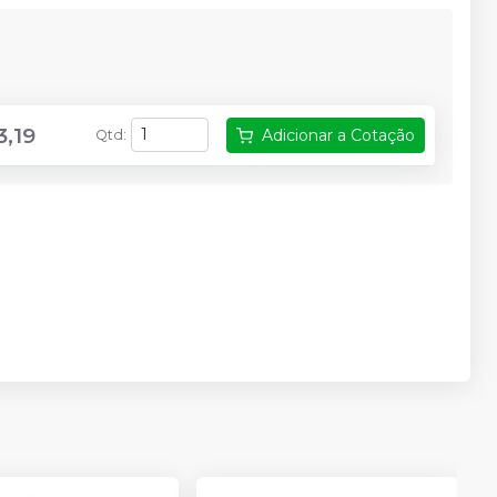
3,19
Adicionar a Cotação
Qtd
: