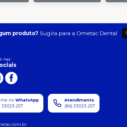
gum produto?
Sugira para a
Ometac Dental
 nas
ociais
ame no
WhatsApp
Atendimento
) 33023-257
(86) 33023-257
etac.com.br