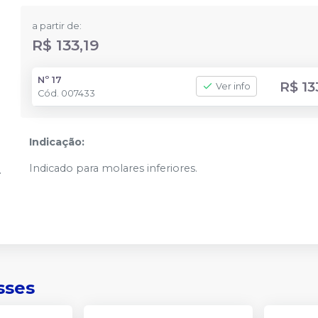
a partir de:
R$ 133,19
Nº 17
R$ 13
Ver info
Cód.
007433
Indicação:
Indicado para molares inferiores.
sses