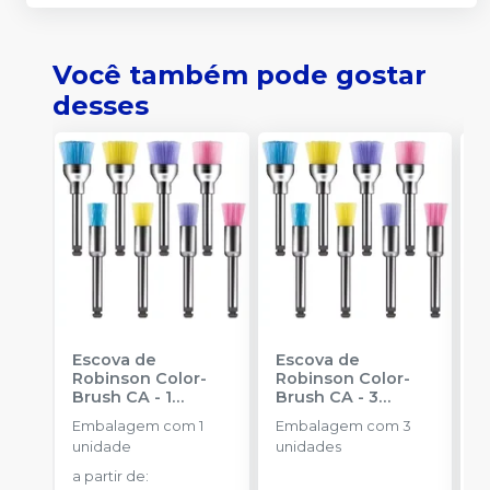
Você também pode gostar
desses
Escova de
Escova de
P
Robinson Color-
Robinson Color-
H
Brush CA - 1
Brush CA - 3
1
unidade
-
unidades
-
Embalagem com 1
Embalagem com 3
AMERICAN BURRS
AMERICAN BURRS
unidade
unidades
a partir de
: