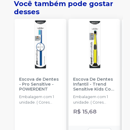
Você também pode gostar
desses
Escova de Dentes
Escova De Dentes
A
- Pro Sensitive
-
Infantil - Trend
P
POWERDENT
Sensitive Kids Com
R
Cerdas ULMA
-
Embalagem com 1
Embalagem com 1
POWERDENT
unidade. ( Cores
unidade. ( Cores
Sortidas)
Sortidas)
R$ 15,68