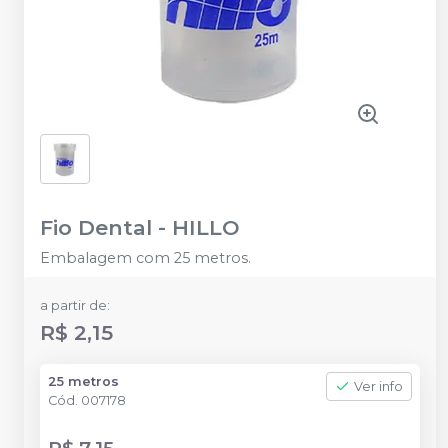
Fio Dental
-
HILLO
Embalagem com 25 metros.
a partir de:
R$ 2,15
25 metros
Ver info
Cód.
007178
R$ 7,15