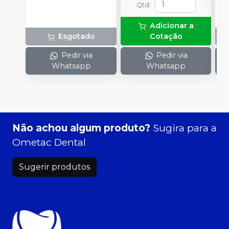
Qtd
:
Adicionar a
Esgotado
Cotação
Pedir via
Pedir via
Whatsapp
Whatsapp
Não achou algum produto?
Sugira para a
Ometac Dental
Sugerir produtos