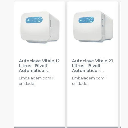
Autoclave Vitale 12
Autoclave Vitale 21
I
Litros - Bivolt
Litros - Bivolt
B
Automático
-
Automático
-
T
CRISTÓFOLI
CRISTÓFOLI
C
Embalagem com 1
Embalagem com 1
unidade.
unidade.