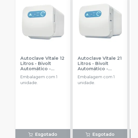
Autoclave Vitale 12
Autoclave Vitale 21
I
Litros - Bivolt
Litros - Bivolt
B
Automático
-
Automático
-
T
CRISTÓFOLI
CRISTÓFOLI
C
Embalagem com 1
Embalagem com 1
unidade.
unidade.
Esgotado
Esgotado