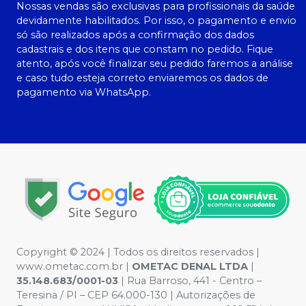
Nossas vendas são exclusivas para profissionais da saúde
devidamente habilitados. Por isso, o pagamento e envio
só são realizados após a confirmação dos dados
cadastrais e dos itens que constam no pedido. Fique
atento, após você finalizar seu pedido faremos a análise
e caso tudo esteja correto enviaremos os dados de
pagamento via WhatsApp.
Copyright © 2024 | Todos os direitos reservados |
www.ometac.com.br |
OMETAC DENAL LTDA
|
35.148.683/0001-03
| Rua Barroso, 441 - Centro –
Teresina / PI – CEP 64.000-130 | Autorizações de